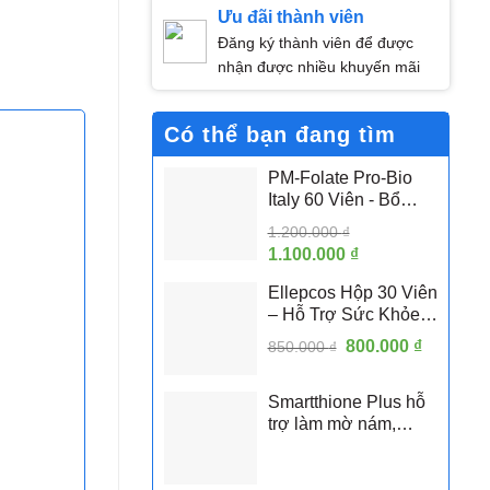
Ưu đãi thành viên
Đăng ký thành viên để được
nhận được nhiều khuyến mãi
Có thể bạn đang tìm
PM-Folate Pro-Bio
Italy 60 Viên - Bổ
Sung Folate Hoạt
1.200.000
₫
Tính 5-MTHF Hỗ Trợ
Giá
1.100.000
₫
Giá
Sức Khỏe Sinh Sản
gốc
hiện
Nữ
Ellepcos Hộp 30 Viên
là:
tại
– Hỗ Trợ Sức Khỏe
1.200.000 ₫.
là:
Sinh Sản Nữ, Hỗ Trợ
Giá
800.000
1.100.000 ₫.
₫
Giá
850.000
₫
Phụ Nữ PCOS
gốc
hiện
là:
tại
Smartthione Plus hỗ
850.000 ₫.
là:
trợ làm mờ nám,
800.000 
trắng da hộp 60 viên