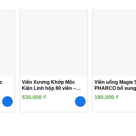
Thêm
Thêm
vào
vào
yêu
yêu
thích
thích
c
Viên Xương Khớp Mộc
Viên uống Magie 
Kiện Linh hộp 80 viên –
PHARCO bổ sun
Mua 2 hộp tặng ngay 1 hộp
Magnesi, Vitamin 
530.000
₫
180.000
₫
40 viên
giảm mỏi cơ, chuột
x 10 viên).