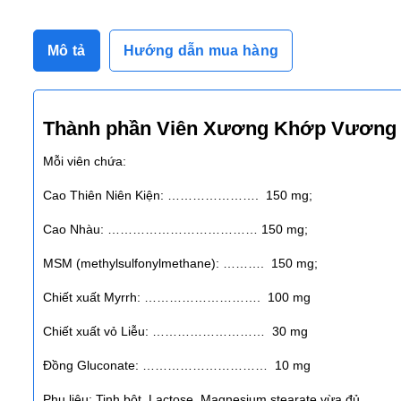
Mô tả
Hướng dẫn mua hàng
Thành phần Viên Xương Khớp Vương
Mỗi viên chứa:
Cao Thiên Niên Kiện: …………………. 150 mg;
Cao Nhàu: ……………………………… 150 mg;
MSM (methylsulfonylmethane): ………. 150 mg;
Chiết xuất Myrrh: ………………………. 100 mg
Chiết xuất vỏ Liễu: ……………………… 30 mg
Đồng Gluconate: ………………………… 10 mg
Phụ liệu: Tinh bột, Lactose, Magnesium stearate vừa đủ.