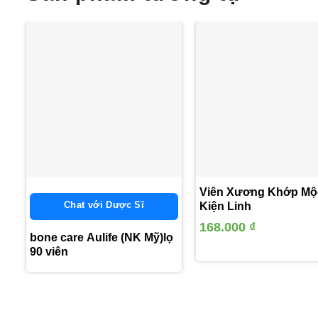
Thêm
vào
yêu
thích
Viên Xương Khớp Mộ
Chat với Dược Sĩ
Kiện Linh
168.000
₫
bone care Aulife (NK Mỹ)lọ
90 viên