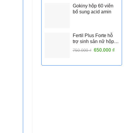
Gokiny hộp 60 viên
bổ sung acid amin
Fertil Plus Forte hỗ
trợ sinh sản nữ hộp
30 viên
Giá
650.000
₫
Giá
750.000
₫
gốc
hiện
là:
tại
750.000 ₫.
là:
650.000 