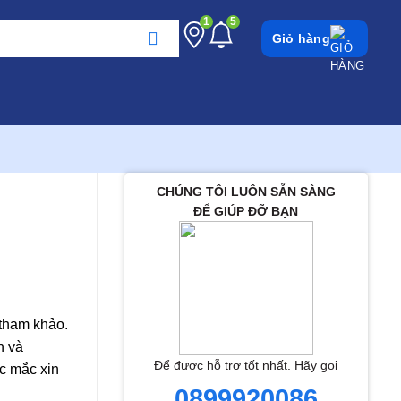
1
5
Giỏ hàng
CHÚNG TÔI LUÔN SẴN SÀNG
ĐỂ GIÚP ĐỠ BẠN
 tham khảo.
h và
Để được hỗ trợ tốt nhất. Hãy gọi
c mắc xin
0899920086