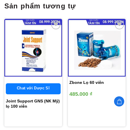
Sản phẩm tương tự
Thêm
Thêm
vào
vào
yêu
yêu
thích
thích
Zbone Lọ 60 viên
Chat với Dược Sĩ
485.000
₫
Joint Support GNS (NK Mỹ)
lọ 100 viên