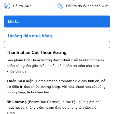
Hỗ trợ 24/7
Đổi trả do lỗi nhà sản xuất
Mô tả
Hướng dẫn mua hàng
Thành phần Cốt Thoái Vương
Sản phẩm Cốt Thoái Vương được chiết xuất từ những thành
phần có nguồn gốc thiên nhiên đảm bảo an toàn cho sức
khỏe của bạn.
Thiên niên kiện
(Homalomena aromatica): vị cay tính ôn, hỗ
trợ điều trị đau nhức xương khớp, vôi hóa, thoái hóa cột sống,
phong thấp, tê bì chân tay
Nhũ hương
(Boswelliae Cartevii): dược liệu giúp giảm phù,
hoạt huyết, kháng viêm, giảm đau do phong tê thấp, viêm
sưng