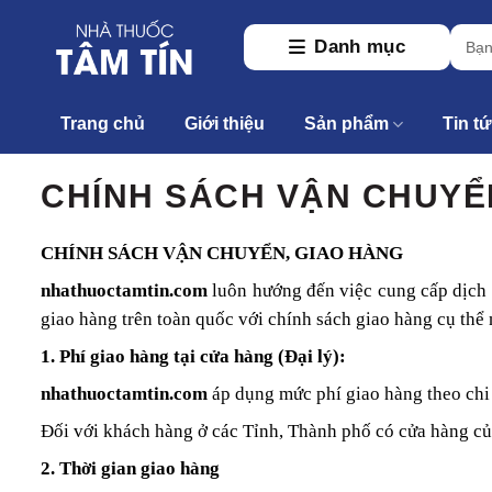
Skip
Tìm
to
Danh mục
kiếm:
content
Trang chủ
Giới thiệu
Sản phẩm
Tin t
CHÍNH SÁCH VẬN CHUYỂ
CHÍNH SÁCH VẬN CHUYỂN, GIAO HÀNG
nhathuoctamtin.com
luôn hướng đến việc cung cấp dịch 
giao hàng trên toàn quốc với chính sách giao hàng cụ thể 
1. Phí giao hàng tại cửa hàng (Đại lý):
nhathuoctamtin.com
áp dụng mức phí giao hàng theo chi 
Đối với khách hàng ở các Tỉnh, Thành phố có cửa hàng của
2. Thời gian giao hàng