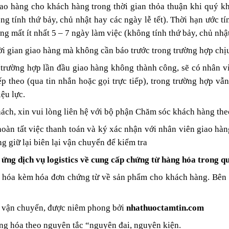
o hàng cho khách hàng trong thời gian thỏa thuận khi quý kh
g tính thứ bảy, chủ nhật hay các ngày lễ tết). Thời hạn ước t
g mất ít nhất 5 – 7 ngày làm việc (không tính thứ bảy, chủ nhật 
ời gian giao hàng mà không cần báo trước trong trường hợp chịu
(trường hợp lần đầu giao hàng không thành công, sẽ có nhân viê
iếp theo (qua tin nhắn hoặc gọi trực tiếp), trong trường hợp vẫ
ệu lực.
hách, xin vui lòng liên hệ với bộ phận Chăm sóc khách hàng t
oàn tất việc thanh toán và ký xác nhận với nhân viên giao hàn
g giữ lại biên lại vận chuyển để kiểm tra
ứng dịch vụ logistics về cung cấp chứng từ hàng hóa trong qu
g hóa kèm hóa đơn chứng từ về sản phẩm cho khách hàng. Bên
hi vận chuyển, được niêm phong bởi
nhathuoctamtin.com
ng hóa theo nguyên tắc “nguyên đai, nguyên kiện.