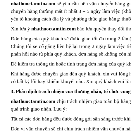
nhathuoctamtin.com
sẽ yêu cầu bên vận chuyển hàng gia
chuyển hàng thường mất ít nhất 3 – 5 ngày làm việc (khôn
yếu tố khoảng cách địa lý và phương thức giao hàng: thườn
Xin lưu ý
nhathuoctamtin.com
bảo lưu quyền thay đổi th
Đơn hàng của quý khách sẽ được giao tối đa trong 2 lần 
Chúng tôi sẽ cố gắng liên hệ lại trong 2 ngày làm việc t
phản hồi nào từ phía quý khách, đơn hàng sẽ không còn hi
Để kiểm tra thông tin hoặc tình trạng đơn hàng của quý k
Khi hàng được chuyển giao đến quý khách, xin vui lòng h
có bất kỳ lỗi hay khiếm khuyết nào. Xin quý khách vui lòn
3. Phân định trách nhiệm của thương nhân, tổ chức cung 
nhathuoctamtin.com
chịu trách nhiệm giao toàn bộ hàn
quá trình giao nhận. Lưu ý:
Tất cả các đơn hàng đều được đóng gói sẵn sàng trước k
Đơn vị vận chuyển sẽ chỉ chịu trách nhiệm vận chuyển hà