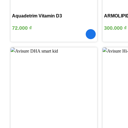
Aquadetrim Vitamin D3
ARMOLIPID
72.000
₫
300.000
₫
Thêm
vào
yêu
thích