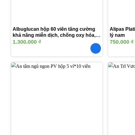
Albuglucan hộp 60 viên tăng cường
Alipas Plat
khả năng miễn dịch, chống oxy hóa,
lý nam
giải độc gan
1.300.000
₫
750.000
₫
Thêm
vào
yêu
thích