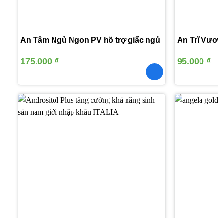
An Tâm Ngủ Ngon PV hỗ trợ giấc ngủ
An Trĩ Vươ
175.000
₫
95.000
₫
Thêm
vào
yêu
thích