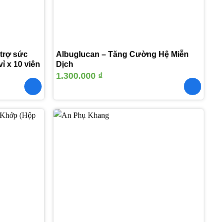
 trợ sức
Albuglucan – Tăng Cường Hệ Miễn
ỉ x 10 viên
Dịch
1.300.000
₫
Thêm
Thêm
vào
vào
yêu
yêu
thích
thích