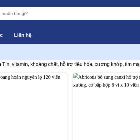
ức
Liên hệ
n: vitamin, khoáng chất, hỗ trợ tiêu hóa, xương khớp, tim mạ
Thêm
vào
yêu
thích