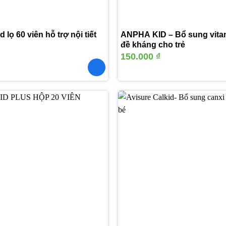
 lọ 60 viên hỗ trợ nội tiết
ANPHA KID – Bổ sung vita
đề kháng cho trẻ
150.000
₫
Thêm
vào
yêu
thích