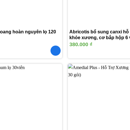
xoang hoàn nguyên lọ 120
Abricotis bổ sung canxi hỗ
khỏe xương, cơ bắp hộp 6 v
380.000
₫
Thêm
vào
yêu
thích