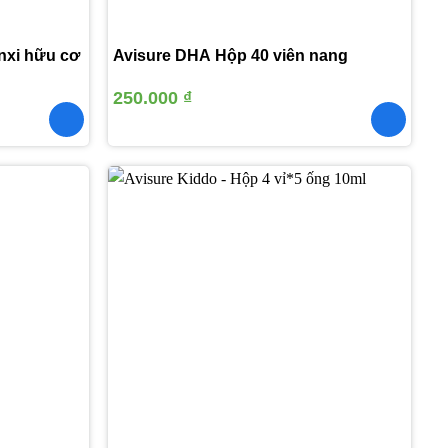
nxi hữu cơ
Avisure DHA Hộp 40 viên nang
250.000
₫
Thêm
Thêm
vào
vào
yêu
yêu
thích
thích