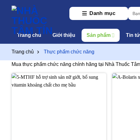
Skip
Tìm
to
Danh mục
kiếm:
content
Trang chủ
Giới thiệu
Sản phẩm
Tin t
Trang chủ
Thực phẩm chức năng
Mua thực phẩm chức năng chính hãng tại Nhà Thuốc Tâm Tí
Thêm
vào
yêu
thích