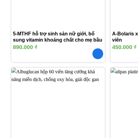
5-MTHF hỗ trợ sinh sản nữ giới, bổ
A-Bolaris 
sung vitamin khoáng chất cho mẹ bầu
viên
890.000
₫
450.000
₫
Thêm
vào
yêu
thích