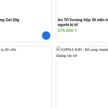
ng Gel 20g
An Trĩ Vương hộp 30 viên h
người bị trĩ
170.000
₫
Thêm
vào
yêu
thích