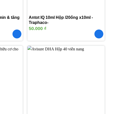
min & tăng
Antot IQ 10ml Hộp /20ống x10ml -
Traphaco-
50.000
₫
Thêm
Thêm
vào
vào
yêu
yêu
thích
thích