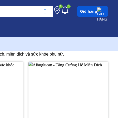
1
5
Giỏ hàng
ch, miễn dịch và sức khỏe phụ nữ.
Thêm
Thêm
vào
vào
yêu
yêu
thích
thích