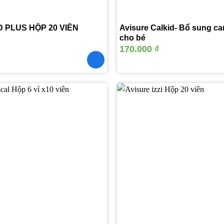
 PLUS HỘP 20 VIÊN
Avisure Calkid- Bổ sung ca
cho bé
170.000
₫
Thêm
vào
yêu
thích