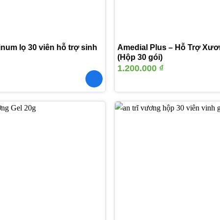
inum lọ 30 viên hỗ trợ sinh
Amedial Plus – Hỗ Trợ Xư
(Hộp 30 gói)
1.200.000
₫
Thêm
vào
yêu
thích