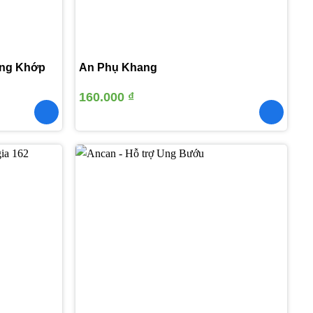
ơng Khớp
An Phụ Khang
160.000
₫
Thêm
Thêm
vào
vào
yêu
yêu
thích
thích