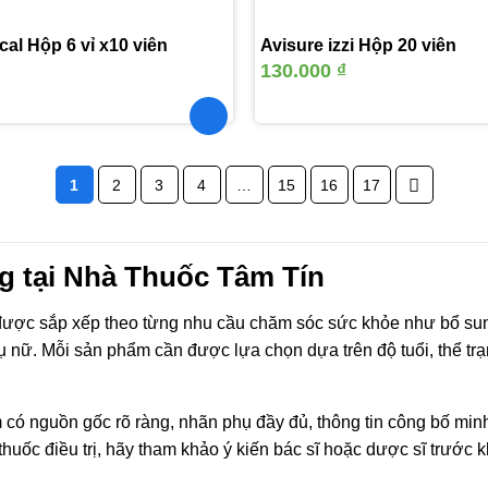
cal Hộp 6 vỉ x10 viên
Avisure izzi Hộp 20 viên
130.000
₫
1
2
3
4
…
15
16
17
 tại Nhà Thuốc Tâm Tín
ợc sắp xếp theo từng nhu cầu chăm sóc sức khỏe như bổ sung 
ụ nữ. Mỗi sản phẩm cần được lựa chọn dựa trên độ tuổi, thể tr
có nguồn gốc rõ ràng, nhãn phụ đầy đủ, thông tin công bố mi
uốc điều trị, hãy tham khảo ý kiến bác sĩ hoặc dược sĩ trước 