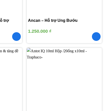
ỗ trợ
Ancan – Hỗ trợ Ung Bướu
1.250.000
₫
Thêm
Thêm
vào
vào
yêu
yêu
thích
thích