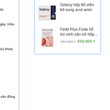
Gokiny hộp 60 viên
сáс
bổ sung acid amin
àу, tr𝗂ệu
Fertil Plus Forte hỗ
trợ sinh sản nữ hộp
30 viên
Giá
650.000
₫
Giá
750.000
₫
gốc
hiện
hóa khớp.
là:
tại
750.000 ₫.
là:
650.000 
i vận động