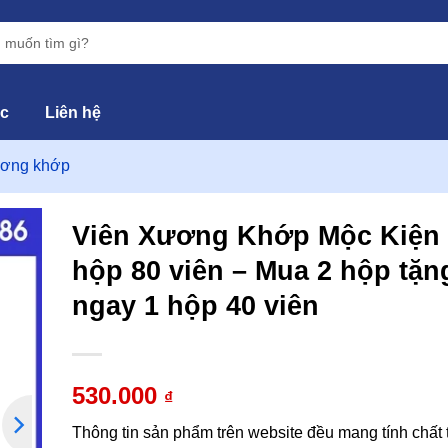
ức
Liên hệ
ương khớp
Viên Xương Khớp Mộc Kiện 
hộp 80 viên – Mua 2 hộp tặn
hêm
ngay 1 hộp 40 viên
vào
yêu
hích
530.000
₫
Thông tin sản phẩm trên website đều mang tính chất