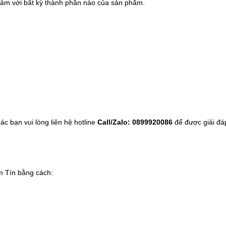
n cảm với bất kỳ thành phần nào của sản phẩm.
Các bạn vui lòng liên hệ hotline
Call/Zalo: 0899920086
để được giải đá
m Tín
bằng cách: