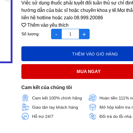
Việc sử dụng thuốc phải tuyệt đối tuân thủ sự chỉ địn
hướng dẫn của bác sĩ hoặc chuyên khoa y tế.Mọi thắ
liên hệ hotline hoặc zalo 08.999.20086
Thêm vào yêu thích
Viên Xương Khớp Mộc Kiện Linh hộp 80 viên - Mua 2 h
THÊM VÀO GIỎ HÀNG
MUA NGAY
Cam kết của chúng tôi
Cam kết 100% chính hãng
Hoàn tiền 111% n
Giao tận tay khách hàng
Mở hộp kiểm tra 
Hỗ trợ 24/7
Đổi trả do lỗi nhà