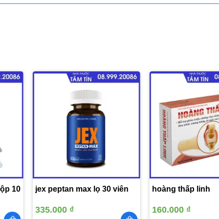
Thêm
Thêm
vào
vào
yêu
yêu
thích
thích
hộp 10
jex peptan max lọ 30 viên
hoàng thấp linh
335.000
₫
160.000
₫