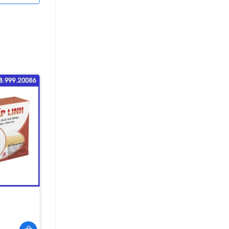
Thêm
vào
yêu
thích