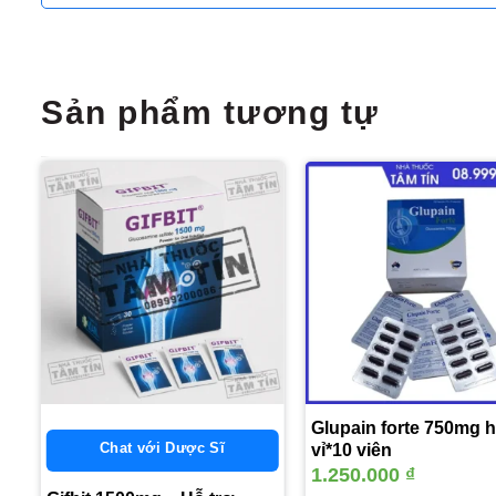
Sản phẩm tương tự
m
Thêm
vào
yêu
thích
10
Glupain forte 750mg 
Chat với Dược Sĩ
vỉ*10 viên
1.250.000
₫