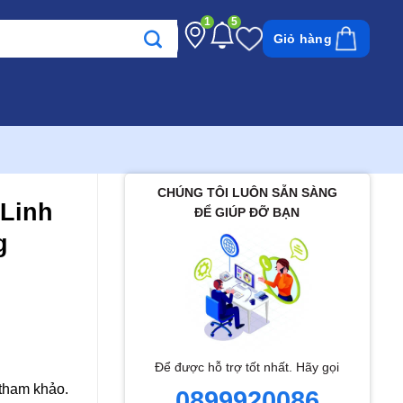
1
5
Giỏ hàng
CHÚNG TÔI LUÔN SẴN SÀNG
Linh
ĐỂ GIÚP ĐỠ BẠN
g
Để được hỗ trợ tốt nhất. Hãy gọi
 tham khảo.
0899920086