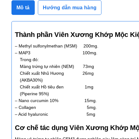
Mô tả
Hướng dẫn mua hàng
Thành phần Viên Xương Khớp Mộc Kiệ
– Methyl sulfonylmethan (MSM) 200mg.
– MAP3 100mg.
Trong đó:
Màng trứng tự nhiên (NEM) 73mg
Chiết xuất Nhũ Hương 26mg
(AKBA30%)
Chiết xuất Hồ tiêu đen 1mg
(Piperine 95%)
– Nano curcumin 10% 15mg.
– Collagen 5mg.
– Acid hyaluronic 5mg
Cơ chế tác dụng Viên Xương Khớp Mộ