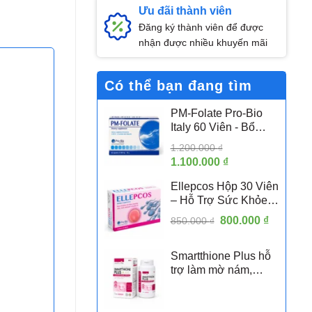
Ưu đãi thành viên
Đăng ký thành viên để được
nhận được nhiều khuyến mãi
Có thể bạn đang tìm
PM-Folate Pro-Bio
Italy 60 Viên - Bổ
Sung Folate Hoạt
1.200.000
₫
Tính 5-MTHF Hỗ Trợ
Giá
1.100.000
₫
Giá
Sức Khỏe Sinh Sản
gốc
hiện
Nữ
Ellepcos Hộp 30 Viên
là:
tại
– Hỗ Trợ Sức Khỏe
1.200.000 ₫.
là:
Sinh Sản Nữ, Hỗ Trợ
Giá
800.000
1.100.000 ₫.
₫
Giá
850.000
₫
Phụ Nữ PCOS
gốc
hiện
là:
tại
Smartthione Plus hỗ
850.000 ₫.
là:
trợ làm mờ nám,
800.000 
trắng da hộp 60 viên