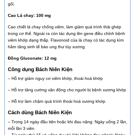
gối.
Cao Lá chay: 100 mg
Cao chiết lá chay chống viêm, làm giảm quá trình thải ghép
trong cơ thể. Ngoài ra còn tác dụng lên gene điều chỉnh bệnh
viêm khớp dạng thấp. Flavonoid của lá chay có tác dụng kìm
hãm tăng sinh tế bào ung thư tủy xương.
Đồng Gluconate: 12 mg
Công dụng Bách Niên Kiện
– Hỗ trợ giảm nguy cơ viêm khớp, thoái hoá khớp
– Hỗ trợ tăng cường vận động cho người bị bệnh xương khớp
– Hỗ trợ làm chậm quá trình thoái hoá xương khớp.
Cách dùng Bách Niên Kiện
– Trong 14 ngày đầu tiên hoặc khi đau nặng: Ngày uống 2 lần,
mỗi lần 3 viên
– Từ ngày thứ 15 và uống duy trì (khi không đau nặng): Ngày