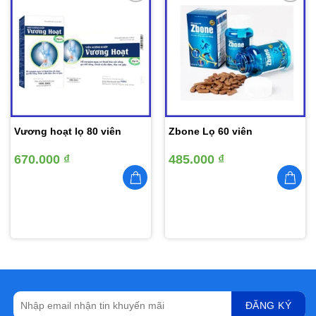
Thêm
Thêm
vào
vào
yêu
yêu
thích
thích
Vương hoạt lọ 80 viên
Zbone Lọ 60 viên
670.000
₫
485.000
₫