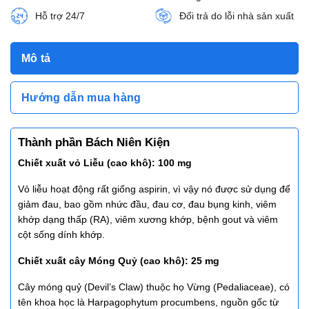
Hỗ trợ 24/7
Đổi trả do lỗi nhà sản xuất
Mô tả
Hướng dẫn mua hàng
Thành phần Bách Niên Kiện
Chiết xuất vỏ Liễu (cao khô): 100 mg
Vỏ liễu hoạt động rất giống aspirin, vì vậy nó được sử dụng để
giảm đau, bao gồm nhức đầu, đau cơ, đau bụng kinh, viêm
khớp dạng thấp (RA), viêm xương khớp, bệnh gout và viêm
cột sống dính khớp.
Chiết xuất cây Móng Quỷ (cao khô): 25 mg
Cây móng quỷ (Devil’s Claw)
thuộc họ Vừng (Pedaliaceae), có
tên khoa học là Harpagophytum procumbens, nguồn gốc từ