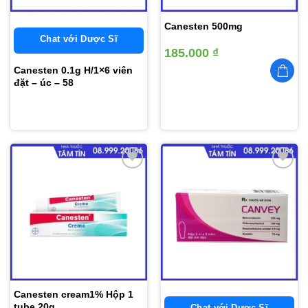
Canesten 500mg
Chat với Dược Sĩ
185.000
₫
Canesten 0.1g H/1×6 viên
đặt – úc – 58
Thêm
Thêm
vào
vào
yêu
yêu
thích
thích
Canesten cream1% Hộp 1
tube 20g
Chat với Dược Sĩ