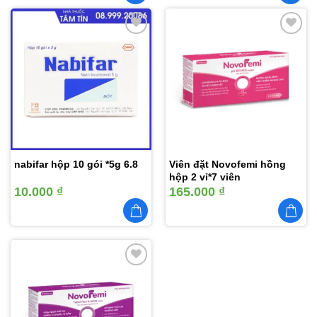
Thêm
Thêm
vào
vào
yêu
yêu
thích
thích
nabifar hộp 10 gói *5g 6.8
Viên đặt Novofemi hồng
hộp 2 vỉ*7 viên
10.000
₫
165.000
₫
Thêm
vào
yêu
thích