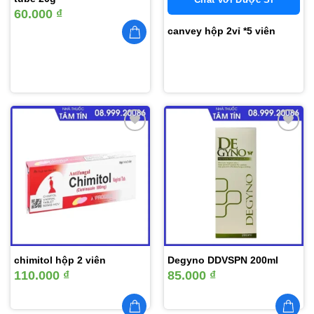
60.000
₫
canvey hộp 2vỉ *5 viên
Thêm
Thêm
vào
vào
yêu
yêu
thích
thích
chimitol hộp 2 viên
Degyno DDVSPN 200ml
110.000
₫
85.000
₫