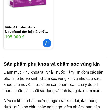
Viên đặt phụ khoa
Novofemi tím hộp 2 vỉ*7
viên hỗ trợ cân bằng ph âm
195.000
₫
đạo, ngăn ngừa viêm tái lại
nhiều lần
Sản phẩm phụ khoa và chăm sóc vùng kín
Danh mục Phụ khoa tại Nhà Thuốc Tâm Tín gồm các sản
phẩm hỗ trợ vệ sinh, chăm sóc vùng kín và nhu cầu sức
khỏe phụ nữ. Khi lựa chọn sản phẩm, cần chú ý độ pH,
thành phần, tần suất sử dụng và tình trạng da niêm mạc.
Nếu có khí hư bất thường, ngứa rát kéo dài, đau bụng
dưới, mùi khó chịu hoặc nghi ngờ viêm nhiễm, bạn nên