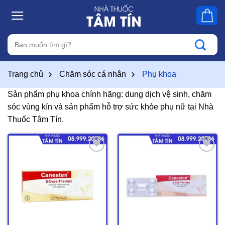
Skip
to
content
Tìm
kiếm:
Trang chủ
Chăm sóc cá nhân
Phụ khoa
Sản phẩm phụ khoa chính hãng: dung dịch vệ sinh, chăm
sóc vùng kín và sản phẩm hỗ trợ sức khỏe phụ nữ tại Nhà
Thuốc Tâm Tín.
Thêm
Thêm
vào
vào
yêu
yêu
thích
thích