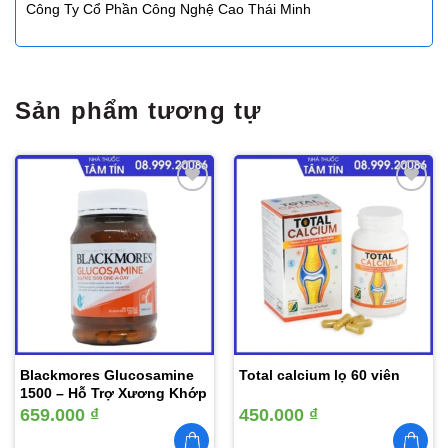
Công Ty Cổ Phần Công Nghệ Cao Thái Minh
Sản phẩm tương tự
Thêm
Thêm
vào
vào
yêu
yêu
thích
thích
Blackmores Glucosamine
Total calcium lọ 60 viên
1500 – Hỗ Trợ Xương Khớp
659.000
₫
450.000
₫