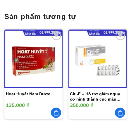
Sản phẩm tương tự
Thêm
Thêm
vào
vào
yêu
yêu
thích
thích
Hoạt Huyết Nam Dược
Citi-F – Hỗ trợ giảm nguy
cơ hình thành cục máu
đông
135.000
₫
350.000
₫