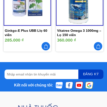
yêu
yêu
thích
thích
Ginkgo-E Plus UBB Llọ 60
Vitatree Omega 3 1000mg –
viên
Lọ 150 viên
285.000
₫
360.000
₫
Kết nối với chúng tôi: