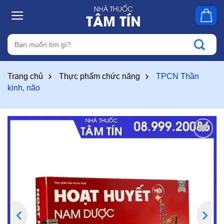
Skip
to
content
Tìm
kiếm:
Trang chủ
Thực phẩm chức năng
TPCN Thần
kinh, não
Thêm
vào
yêu
thích