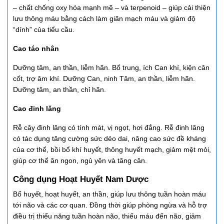
– chất chống oxy hóa mạnh mẽ – và terpenoid – giúp cải thiện
lưu thông máu bằng cách làm giãn mạch máu và giảm độ
“dính” của tiểu cầu.
Cao táo nhân
Dưỡng tâm, an thần, liễm hãn. Bổ trung, ích Can khí, kiện cân
cốt, trợ âm khí. Dưỡng Can, ninh Tâm, an thần, liễm hãn.
Dưỡng tâm, an thần, chỉ hãn.
Cao đinh lăng
Rễ cây đinh lăng có tính mát, vị ngọt, hơi đắng. Rễ đinh lăng
có tác dụng tăng cường sức dẻo dai, nâng cao sức đề kháng
của cơ thể, bồi bổ khí huyết, thông huyết mạch, giảm mệt mỏi,
giúp cơ thể ăn ngon, ngủ yên và tăng cân.
Công dụng Hoạt Huyết Nam Dược
Bổ huyết, hoạt huyết, an thần, giúp lưu thông tuần hoàn máu
tới não và các cơ quan. Đồng thời giúp phòng ngừa và hỗ trợ
điều trị thiểu năng tuần hoàn não, thiếu máu đến não, giảm