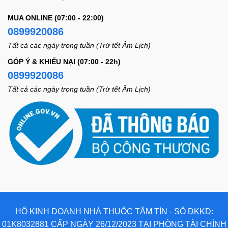
MUA ONLINE (07:00 - 22:00)
0899920086
Tất cả các ngày trong tuần (Trừ tết Âm Lịch)
GÓP Ý & KHIẾU NẠI (07:00 - 22h)
0899920086
Tất cả các ngày trong tuần (Trừ tết Âm Lịch)
HỘ KINH DOANH NHÀ THUỐC TÂM TÍN - SỐ ĐKKD:
01K8032881 CẤP NGÀY 26/12/2023 TẠI PHÒNG TÀI CHÍNH