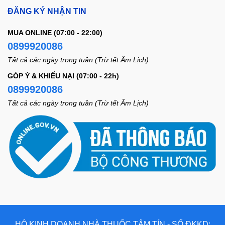
ĐĂNG KÝ NHẬN TIN
MUA ONLINE (07:00 - 22:00)
0899920086
Tất cả các ngày trong tuần (Trừ tết Âm Lịch)
GÓP Ý & KHIẾU NẠI (07:00 - 22h)
0899920086
Tất cả các ngày trong tuần (Trừ tết Âm Lịch)
HỘ KINH DOANH NHÀ THUỐC TÂM TÍN - SỐ ĐKKD: