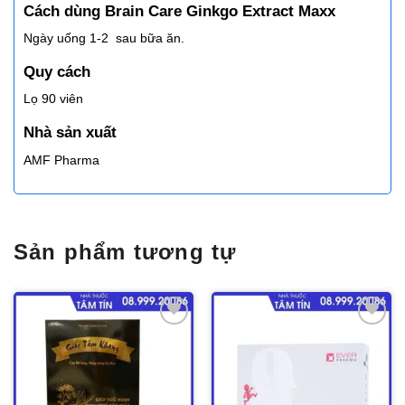
Cách dùng Brain Care Ginkgo Extract Maxx
Ngày uống 1-2 sau bữa ăn.
Quy cách
Lọ 90 viên
Nhà sản xuất
AMF Pharma
Sản phẩm tương tự
Thêm
Thêm
vào
vào
yêu
yêu
thích
thích