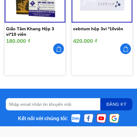
Giấc Tâm Khang Hộp 3
cebrium hộp 3vỉ *10viên
vỉ*10 viên
180.000
₫
420.000
₫
Kết nối với chúng tôi: