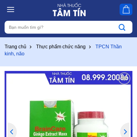
Skip
to
content
Tìm
kiếm:
Trang chủ
Thực phẩm chức năng
TPCN Thần
kinh, não
Thêm
vào
yêu
thích