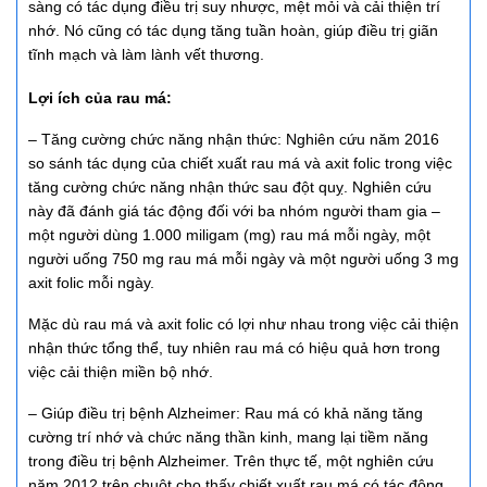
sàng có tác dụng điều trị suy nhược, mệt mỏi và cải thiện trí
nhớ. Nó cũng có tác dụng tăng tuần hoàn, giúp điều trị giãn
tĩnh mạch và làm lành vết thương.
Lợi ích của rau má:
– Tăng cường chức năng nhận thức: Nghiên cứu năm 2016
so sánh tác dụng của chiết xuất rau má và axit folic trong việc
tăng cường chức năng nhận thức sau đột quỵ. Nghiên cứu
này đã đánh giá tác động đối với ba nhóm người tham gia –
một người dùng 1.000 miligam (mg) rau má mỗi ngày, một
người uống 750 mg rau má mỗi ngày và một người uống 3 mg
axit folic mỗi ngày.
Mặc dù rau má và axit folic có lợi như nhau trong việc cải thiện
nhận thức tổng thể, tuy nhiên rau má có hiệu quả hơn trong
việc cải thiện miền bộ nhớ.
– Giúp điều trị bệnh Alzheimer: Rau má có khả năng tăng
cường trí nhớ và chức năng thần kinh, mang lại tiềm năng
trong điều trị bệnh Alzheimer. Trên thực tế, một nghiên cứu
năm 2012 trên chuột cho thấy chiết xuất rau má có tác động