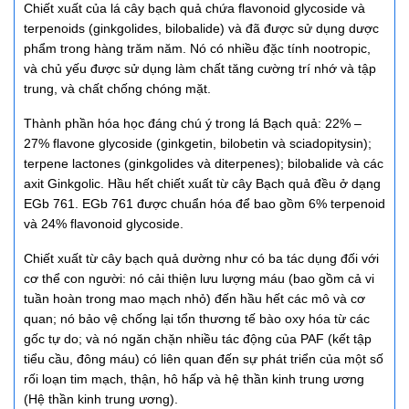
Chiết xuất của lá cây bạch quả chứa flavonoid glycoside và
terpenoids (ginkgolides, bilobalide) và đã được sử dụng dược
phẩm trong hàng trăm năm. Nó có nhiều đặc tính nootropic,
và chủ yếu được sử dụng làm chất tăng cường trí nhớ và tập
trung, và chất chống chóng mặt.
Thành phần hóa học đáng chú ý trong lá Bạch quả: 22% –
27% flavone glycoside (ginkgetin, bilobetin và sciadopitysin);
terpene lactones (ginkgolides và diterpenes); bilobalide và các
axit Ginkgolic. Hầu hết chiết xuất từ cây Bạch quả đều ở dạng
EGb 761. EGb 761 được chuẩn hóa để bao gồm 6% terpenoid
và 24% flavonoid glycoside.
Chiết xuất từ cây bạch quả dường như có ba tác dụng đối với
cơ thể con người: nó cải thiện lưu lượng máu (bao gồm cả vi
tuần hoàn trong mao mạch nhỏ) đến hầu hết các mô và cơ
quan; nó bảo vệ chống lại tổn thương tế bào oxy hóa từ các
gốc tự do; và nó ngăn chặn nhiều tác động của PAF (kết tập
tiểu cầu, đông máu) có liên quan đến sự phát triển của một số
rối loạn tim mạch, thận, hô hấp và hệ thần kinh trung ương
(Hệ thần kinh trung ương).