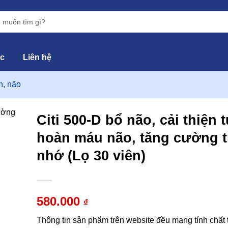
ức
Liên hệ
h, não
Citi 500-D bổ não, cải thiện 
hoàn máu não, tăng cường t
hêm
nhớ (Lọ 30 viên)
vào
yêu
hích
580.000
₫
Thông tin sản phẩm trên website đều mang tính chất