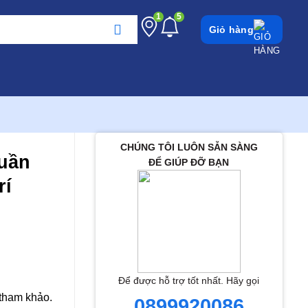
1
5
Giỏ hàng
CHÚNG TÔI LUÔN SẴN SÀNG
tuần
ĐỂ GIÚP ĐỠ BẠN
rí
Để được hỗ trợ tốt nhất. Hãy gọi
 tham khảo.
0899920086