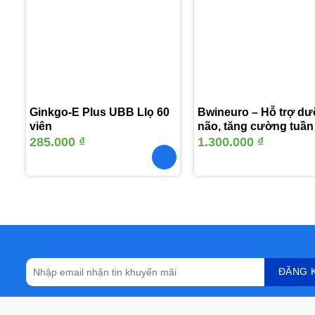
vào
yêu
thích
Ginkgo-E Plus UBB Llọ 60
Bwineuro – Hỗ trợ d
viên
não, tăng cường tuần
não
285.000
₫
1.300.000
₫