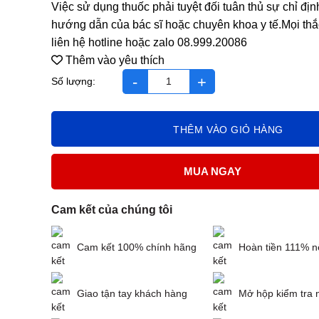
Việc sử dụng thuốc phải tuyệt đối tuân thủ sự chỉ địn
hướng dẫn của bác sĩ hoặc chuyên khoa y tế.Mọi thắ
liên hệ hotline hoặc zalo 08.999.20086
Thêm vào yêu thích
Citi 500-D bổ não, cải thiện tuần hoàn máu não, tăng 
THÊM VÀO GIỎ HÀNG
MUA NGAY
Cam kết của chúng tôi
Cam kết 100% chính hãng
Hoàn tiền 111% n
Giao tận tay khách hàng
Mở hộp kiểm tra 