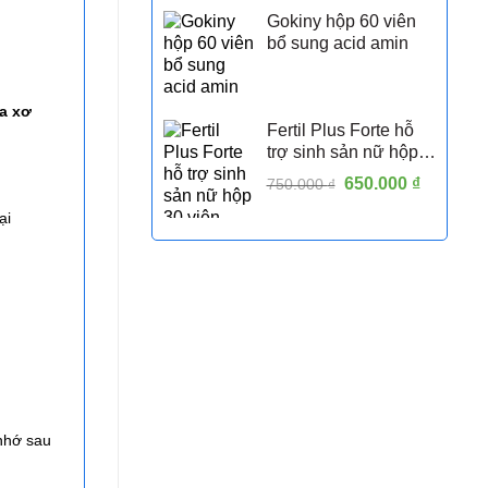
Gokiny hộp 60 viên
bổ sung acid amin
a xơ
Fertil Plus Forte hỗ
trợ sinh sản nữ hộp
30 viên
Giá
650.000
₫
Giá
750.000
₫
gốc
hiện
ại
là:
tại
750.000 ₫.
là:
650.000 
 nhớ sau