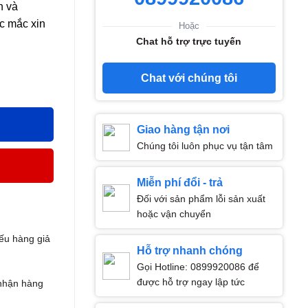
h và
c mắc xin
Hoặc
Chat hỗ trợ trực tuyến
Chat với chúng tôi
cường trí nhớ (Lọ 30 viên) số lượng
Giao hàng tận nơi
Chúng tôi luôn phục vụ tận tâm
Miễn phí đổi - trả
Đối với sản phẩm lỗi sản xuất
hoặc vận chuyển
ếu hàng giả
Hỗ trợ nhanh chóng
Gọi Hotline: 0899920086 để
được hỗ trợ ngay lập tức
nhận hàng