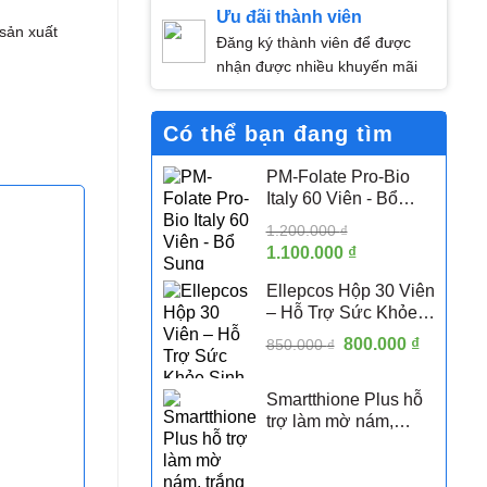
Ưu đãi thành viên
 sản xuất
Đăng ký thành viên để được
nhận được nhiều khuyến mãi
Có thể bạn đang tìm
PM-Folate Pro-Bio
Italy 60 Viên - Bổ
Sung Folate Hoạt
1.200.000
₫
Tính 5-MTHF Hỗ Trợ
Giá
1.100.000
₫
Giá
Sức Khỏe Sinh Sản
gốc
hiện
Nữ
Ellepcos Hộp 30 Viên
là:
tại
– Hỗ Trợ Sức Khỏe
1.200.000 ₫.
là:
Sinh Sản Nữ, Hỗ Trợ
Giá
800.000
1.100.000 ₫.
₫
Giá
850.000
₫
Phụ Nữ PCOS
gốc
hiện
là:
tại
Smartthione Plus hỗ
850.000 ₫.
là:
trợ làm mờ nám,
800.000 
trắng da hộp 60 viên