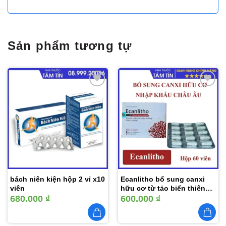
Sản phẩm tương tự
Thêm
Thêm
vào
vào
yêu
yêu
thích
thích
bách niên kiện hộp 2 vỉ x10
Ecanlitho bổ sung canxi
viên
hữu cơ từ tảo biển thiên
nhiên
680.000
₫
600.000
₫