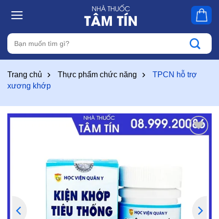
Skip
to
content
Tìm
kiếm:
Trang chủ
Thực phẩm chức năng
TPCN hỗ trợ
xương khớp
Thêm
vào
yêu
thích