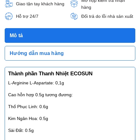
Mở hộp kiểm tra nhận
Giao tận tay khách hàng
hàng
Hỗ trợ 24/7
Đổi trả do lỗi nhà sản xuất
Mô tả
Hướng dẫn mua hàng
Thành phần Thanh Nhiệt ECOSUN
L-Arginine L-Aspartate: 0,1g
Cao hỗn hợp 0.5g tương đương:
Thổ Phục Linh: 0.6g
Kim Ngân Hoa: 0.5g
Sài Đất: 0.5g