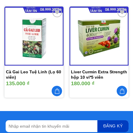
Thêm
Thêm
vào
vào
yêu
yêu
thích
thích
Cà Gai Leo Tuệ Linh (Lọ 60
Liver Curmin Extra Strength
viên)
hộp 10 vỉ*5 viên
135.000
₫
180.000
₫