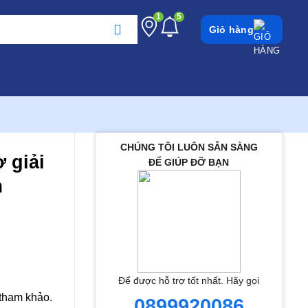
1
5
Giỏ hàng
CHÚNG TÔI LUÔN SẴN SÀNG
ợ giải
ĐỂ GIÚP ĐỠ BẠN
m
Để được hỗ trợ tốt nhất. Hãy gọi
 tham khảo.
0899920086