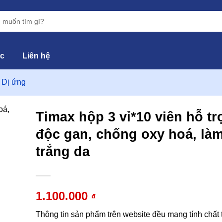
ức
Liên hệ
 Dị ứng
Timax hộp 3 vỉ*10 viên hỗ tr
độc gan, chống oxy hoá, là
hêm
trắng da
vào
yêu
hích
1.100.000
₫
Thông tin sản phẩm trên website đều mang tính chất