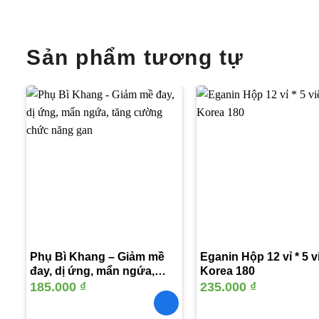
Sản phẩm tương tự
Thêm
vào
yêu
thích
Phụ Bì Khang – Giảm mề
Eganin Hộp 12 vỉ * 5 v
đay, dị ứng, mẩn ngứa,
Korea 180
tăng cường chức năng
185.000
₫
235.000
₫
gan