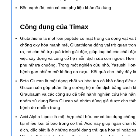
Bên cạnh đó, còn có các phụ liệu khác đủ dùng.
Công dụng của Timax
Glutathione là một loại peptide có mặt trong cả động vật và
chống oxy hóa mạnh mẽ, Glutathione đóng vai trò quan trọng
ra, nó còn hỗ trợ quá trình giải độc, giúp loại bỏ các chất đ
việc xây dựng và củng cố hệ miễn dịch của con người. Hơn 
phụ nữ ưa chuộng. Trong một nghiên cứu nhỏ, Yasushi Hond
bệnh gan nhiễm mỡ không do rượu. Kết quả cho thấy đây là m
Beta Glucan là một dạng chất xơ hòa tan có khả năng điều c
Glucan còn góp phần tăng cường hệ miễn dịch bằng cách kí
Graubaum và các cộng sự đã tiến hành nghiên cứu khả năng
nhóm sử dụng Beta Glucan và nhóm dùng giả dược cho thấy 
bệnh do nhiễm trùng.
Acid Alpha Lipoic là một hợp chất hữu cơ có tác dụng chốn
tại nhiều loại tế bào trong cơ thể. Acid này giúp ngăn chặn
dịch, đặc biệt là ở những người đang trải qua hóa trị hoặc x