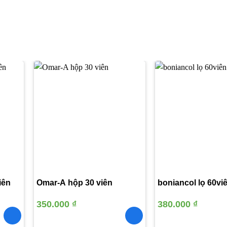
Thêm
Thêm
vào
vào
yêu
yêu
thích
thích
iên
Omar-A hộp 30 viên
boniancol lọ 60vi
350.000
₫
380.000
₫