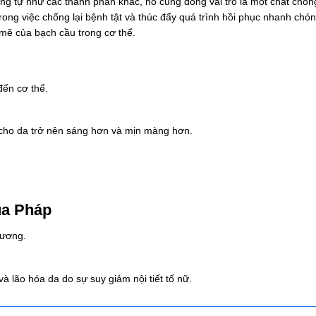
ng tự như các thành phần khác, nó cũng đóng vai trò là một chất chốn
rong việc chống lại bệnh tật và thúc đẩy quá trình hồi phục nhanh chó
 mẽ của bạch cầu trong cơ thể.
đến cơ thể.
 cho da trở nên sáng hơn và mịn màng hơn.
ủa Pháp
hương.
à lão hóa da do sự suy giảm nội tiết tố nữ.