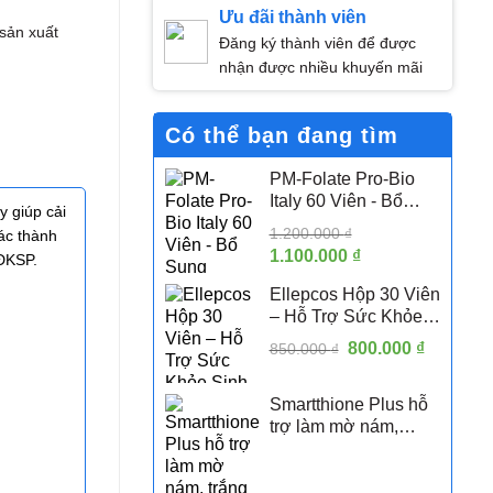
Ưu đãi thành viên
 sản xuất
Đăng ký thành viên để được
nhận được nhiều khuyến mãi
Có thể bạn đang tìm
PM-Folate Pro-Bio
Italy 60 Viên - Bổ
 giúp cải
Sung Folate Hoạt
1.200.000
₫
các thành
Tính 5-MTHF Hỗ Trợ
Giá
1.100.000
₫
Giá
/ĐKSP.
Sức Khỏe Sinh Sản
gốc
hiện
Nữ
Ellepcos Hộp 30 Viên
là:
tại
– Hỗ Trợ Sức Khỏe
1.200.000 ₫.
là:
Sinh Sản Nữ, Hỗ Trợ
Giá
800.000
1.100.000 ₫.
₫
Giá
850.000
₫
Phụ Nữ PCOS
gốc
hiện
là:
tại
Smartthione Plus hỗ
850.000 ₫.
là:
trợ làm mờ nám,
800.000 
trắng da hộp 60 viên