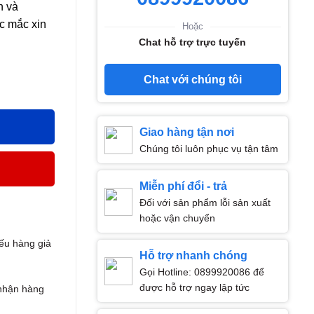
h và
c mắc xin
Hoặc
Chat hỗ trợ trực tuyến
Chat với chúng tôi
 hoá, làm trắng da số lượng
Giao hàng tận nơi
Chúng tôi luôn phục vụ tận tâm
Miễn phí đổi - trả
Đối với sản phẩm lỗi sản xuất
hoặc vận chuyển
ếu hàng giả
Hỗ trợ nhanh chóng
Gọi Hotline: 0899920086 để
được hỗ trợ ngay lập tức
nhận hàng