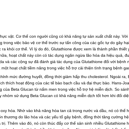
 thực vật. Cơ thể con người cũng có khả năng tự sản xuất chất này. Với
 trong việc bảo vệ cơ thể trước sự tấn công của các gốc tự do gây hạ
ộc ra khỏi cơ thể. Vì lý do đó, Glutathione được xem là thành phần thiết
nữa, hoạt chất này còn có tác dụng ngăn ngừa lão hóa da hiệu quả, đ
a và các cộng sự đã đánh giá tác dụng của Glutathione đối với bệnh
ột hoạt chất tiềm năng trong việc hỗ trợ cải thiện tình trạng bệnh ga
hỉnh mức đường huyết, đồng thời giảm hấp thu cholesterol. Ngoài ra, 
ch thích hoạt động của các tế bào bạch cầu và đại thực bào. Hans-Jo
 của Beta Glucan từ nấm men trong việc hỗ trợ hệ miễn dịch. So sán
nhóm sử dụng Beta Glucan có khả năng miễn dịch tốt hơn khi đối diệ
g oxy hóa. Nhờ vào khả năng hòa tan cả trong nước và dầu, nó có thể 
 tổn thương do lão hóa và các yếu tố gây bệnh, đồng thời tăng cường h
ạ trị. Thêm vào đó, nó còn thúc đẩy cơ thể sản sinh nhiều Glutathione 