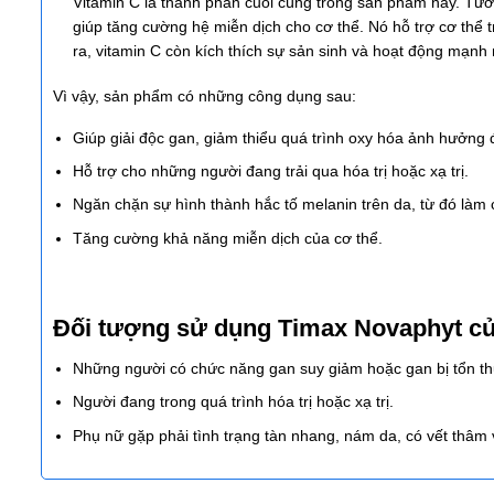
Vitamin C là thành phần cuối cùng trong sản phẩm này. Tươ
giúp tăng cường hệ miễn dịch cho cơ thể. Nó hỗ trợ cơ thể t
ra, vitamin C còn kích thích sự sản sinh và hoạt động mạnh
Vì vậy, sản phẩm có những công dụng sau:
Giúp giải độc gan, giảm thiểu quá trình oxy hóa ảnh hưởng 
Hỗ trợ cho những người đang trải qua hóa trị hoặc xạ trị.
Ngăn chặn sự hình thành hắc tố melanin trên da, từ đó làm
Tăng cường khả năng miễn dịch của cơ thể.
Đối tượng sử dụng Timax Novaphyt c
Những người có chức năng gan suy giảm hoặc gan bị tổn t
Người đang trong quá trình hóa trị hoặc xạ trị.
Phụ nữ gặp phải tình trạng tàn nhang, nám da, có vết thâm v