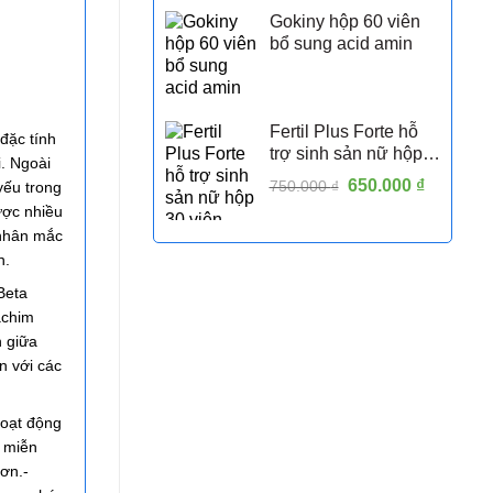
Gokiny hộp 60 viên
bổ sung acid amin
Fertil Plus Forte hỗ
 đặc tính
trợ sinh sản nữ hộp
i. Ngoài
30 viên
Giá
650.000
₫
Giá
750.000
₫
 yếu trong
gốc
hiện
ược nhiều
là:
tại
 nhân mắc
750.000 ₫.
là:
n.
650.000 
Beta
achim
h giữa
n với các
hoạt động
ệ miễn
hơn.-