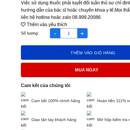
Việc sử dụng thuốc phải tuyệt đối tuân thủ sự chỉ địn
hướng dẫn của bác sĩ hoặc chuyên khoa y tế.Mọi thắ
liên hệ hotline hoặc zalo 08.999.20086
Thêm vào yêu thích
Timax hộp 3 vỉ*10 viên hỗ trợ giải độc gan, chống oxy
THÊM VÀO GIỎ HÀNG
MUA NGAY
Cam kết của chúng tôi
Cam kết 100% chính hãng
Hoàn tiền 111% n
Giao tận tay khách hàng
Mở hộp kiểm tra 