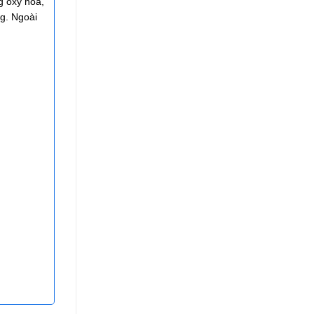
g oxy hóa,
ng. Ngoài