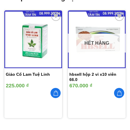
Thêm
Thêm
vào
vào
yêu
yêu
thích
thích
HẾT HÀNG
Giảo Cổ Lam Tuệ Linh
hbsell hộp 2 vỉ x10 viên
66.0
225.000
₫
670.000
₫