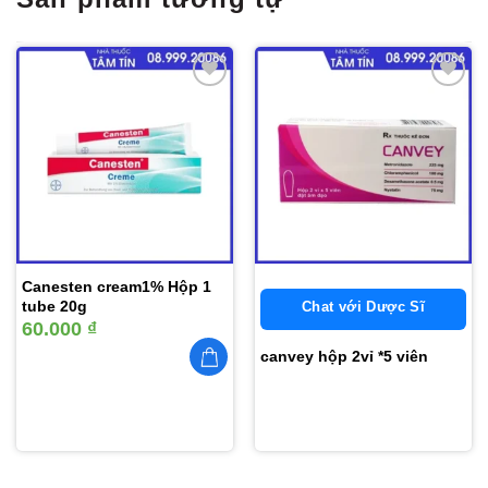
Thêm
Thêm
vào
vào
yêu
yêu
thích
thích
Canesten cream1% Hộp 1
tube 20g
Chat với Dược Sĩ
60.000
₫
canvey hộp 2vỉ *5 viên