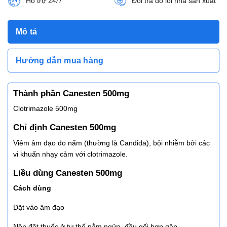
Hỗ trợ 24/7
Đổi trả do lỗi nhà sản xuất
Mô tả
Hướng dẫn mua hàng
Thành phần Canesten 500mg
Clotrimazole 500mg
Chỉ định Canesten 500mg
Viêm âm đạo do nấm (thường là Candida), bội nhiễm bởi các
vi khuấn nhạy cảm với clotrimazole.
Liều dùng Canesten 500mg
Cách dùng
Đặt vào âm đạo
Nên đặt thuốc ở tư thế nằm ngửa, đầu gối hợp gập.