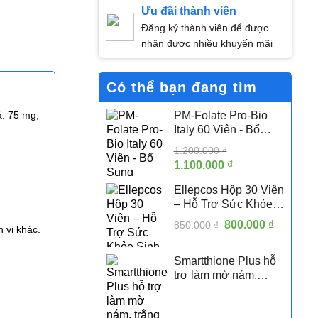
Ưu đãi thành viên
Đăng ký thành viên để được
nhận được nhiều khuyến mãi
Có thể bạn đang tìm
: 75 mg,
PM-Folate Pro-Bio
Italy 60 Viên - Bổ
Sung Folate Hoạt
1.200.000
₫
Tính 5-MTHF Hỗ Trợ
Giá
1.100.000
₫
Giá
Sức Khỏe Sinh Sản
gốc
hiện
Nữ
Ellepcos Hộp 30 Viên
là:
tại
– Hỗ Trợ Sức Khỏe
1.200.000 ₫.
là:
Sinh Sản Nữ, Hỗ Trợ
Giá
800.000
1.100.000 ₫.
₫
Giá
850.000
₫
h vi khác.
Phụ Nữ PCOS
gốc
hiện
là:
tại
Smartthione Plus hỗ
850.000 ₫.
là:
trợ làm mờ nám,
800.000 
trắng da hộp 60 viên