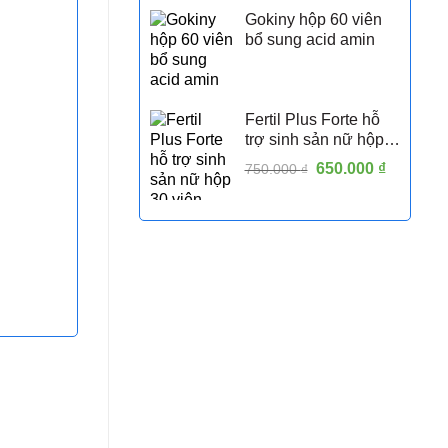
Gokiny hộp 60 viên
bổ sung acid amin
Fertil Plus Forte hỗ
trợ sinh sản nữ hộp
30 viên
Giá
650.000
₫
Giá
750.000
₫
gốc
hiện
là:
tại
750.000 ₫.
là:
650.000 