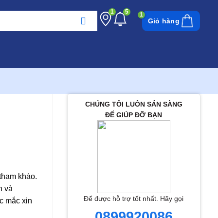
1
5
Giỏ hàng
CHÚNG TÔI LUÔN SẴN SÀNG
ĐỂ GIÚP ĐỠ BẠN
 tham khảo.
h và
Để được hỗ trợ tốt nhất. Hãy gọi
c mắc xin
0899920086