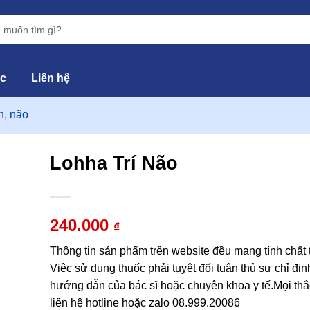
ức
Liên hệ
h, não
Lohha Trí Não
hêm
vào
240.000
₫
yêu
hích
Thông tin sản phẩm trên website đều mang tính chất
Việc sử dụng thuốc phải tuyệt đối tuân thủ sự chỉ địn
hướng dẫn của bác sĩ hoặc chuyên khoa y tế.Mọi thắ
liên hệ hotline hoặc zalo 08.999.20086