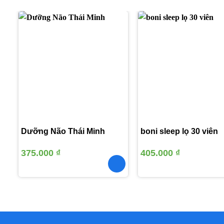
Thêm
vào
yêu
thích
Dưỡng Não Thái Minh
boni sleep lọ 30 viên
375.000
₫
405.000
₫