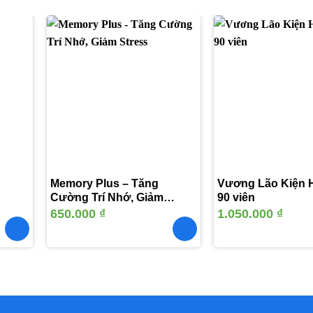
Thêm
Thêm
vào
vào
yêu
yêu
thích
thích
Memory Plus – Tăng
Vương Lão Kiện H
Cường Trí Nhớ, Giảm
90 viên
Stress
650.000
₫
1.050.000
₫