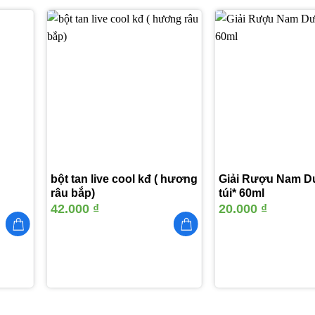
Thêm
Thêm
vào
vào
yêu
yêu
thích
thích
bột tan live cool kđ ( hương
Giải Rượu Nam D
râu bắp)
túi* 60ml
42.000
₫
20.000
₫