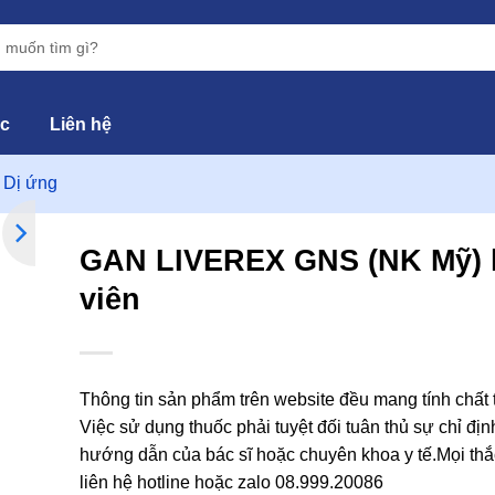
ức
Liên hệ
 Dị ứng
GAN LIVEREX GNS (NK Mỹ) l
viên
hêm
vào
yêu
hích
Thông tin sản phẩm trên website đều mang tính chất
Việc sử dụng thuốc phải tuyệt đối tuân thủ sự chỉ địn
hướng dẫn của bác sĩ hoặc chuyên khoa y tế.Mọi thắ
liên hệ hotline hoặc zalo 08.999.20086