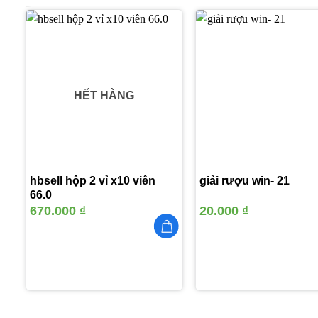
m
Thêm
vào
yêu
thích
HẾT HÀNG
hbsell hộp 2 vỉ x10 viên
giải rượu win- 21
66.0
an
670.000
₫
20.000
₫