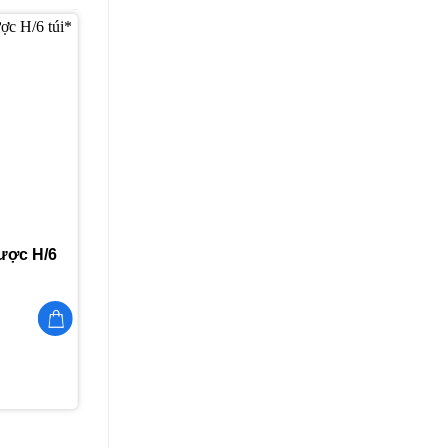
Thêm
vào
yêu
thích
ược H/6