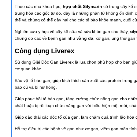
Theo các nhà khoa học,
hợp chất Silymarin
có trong cây kế s
trung hòa các gốc tự do, đây là những phân tử không ổn định 
thể và chúng có thể gây hại cho các tế bào khỏe mạnh, cuối c
Nghiên cứu y học về cây kế sữa và sức khỏe gan cho thấy, sily
chứng do các về bệnh gan như
vàng da
, xơ gan, ung thư gan
Công dụng Liverex
Sử dụng Giải Độc Gan Liverex là lựa chọn phù hợp cho bạn giú
cơ quan khác.
Bảo vệ tế bào gan, giúp kích thích sản xuất các protein trong g
bào cũ và bị hư hỏng.
Giúp phục hồi tế bào gan, tăng cường chức năng gan cho những
chất hoặc bị rối loạn chức năng gan với biểu hiện mệt mỏi, chá
Giúp đào thải các độc tố của gan, làm chậm quá trình lão hóa 
Hỗ trợ điều trị các bệnh về gan như xơ gan, viêm gan mãn tính