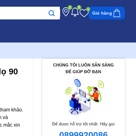
1
5
Giỏ hàng
CHÚNG TÔI LUÔN SẴN SÀNG
ọ 90
ĐỂ GIÚP ĐỠ BẠN
 tham khảo.
h và
Để được hỗ trợ tốt nhất. Hãy gọi
c mắc xin
0899920086