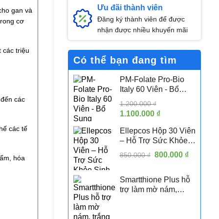
Ưu đãi thành viên
cho gan và
Đăng ký thành viên để được
trong cơ
nhận được nhiều khuyến mãi
 các triệu
Có thể bạn đang tìm
PM-Folate Pro-Bio
Italy 60 Viên - Bổ
Sung Folate Hoạt
 đến các
1.200.000
₫
Tính 5-MTHF Hỗ Trợ
Giá
1.100.000
₫
Giá
Sức Khỏe Sinh Sản
gốc
hiện
Nữ
hế các tế
Ellepcos Hộp 30 Viên
là:
tại
– Hỗ Trợ Sức Khỏe
1.200.000 ₫.
là:
Sinh Sản Nữ, Hỗ Trợ
Giá
800.000
1.100.000 ₫.
₫
Giá
850.000
₫
hẩm, hóa
Phụ Nữ PCOS
gốc
hiện
là:
tại
Smartthione Plus hỗ
850.000 ₫.
là:
trợ làm mờ nám,
800.000 
trắng da hộp 60 viên