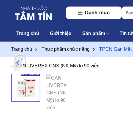
Skip
Tìm
to
Danh mục
kiếm:
content
Trang chủ
Giới thiệu
Sản phẩm
Tin t
Trang chủ
Thực phẩm chức năng
TPCN Gan Mật,
T
t