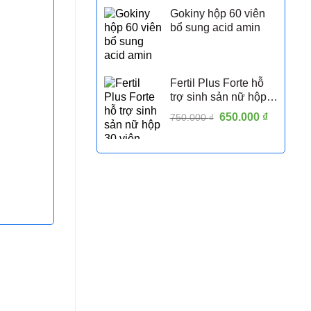
Gokiny hộp 60 viên
bổ sung acid amin
Fertil Plus Forte hỗ
trợ sinh sản nữ hộp
30 viên
Giá
650.000
₫
Giá
750.000
₫
gốc
hiện
là:
tại
750.000 ₫.
là:
650.000 