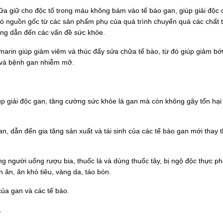
ữa giữ cho độc tố trong máu không bám vào tế bào gan, giúp giải độc 
có nguồn gốc từ các sản phẩm phụ của quá trình chuyển quá các chất 
ùng dẫn đến các vấn đề sức khỏe.
marin giúp giảm viêm và thúc đẩy sửa chữa tế bào, từ đó giúp giảm bớt
 và bệnh gan nhiễm mỡ.
p giải độc gan, tăng cường sức khỏe lá gan mà còn không gây tổn hại
an, dẫn đến gia tăng sản xuất và tái sinh của các tế bào gan mới thay t
 người uống rượu bia, thuốc lá và dùng thuốc tây, bị ngộ độc thực p
n ăn, ăn khó tiêu, vàng da, táo bón.
của gan và các tế bào.
.