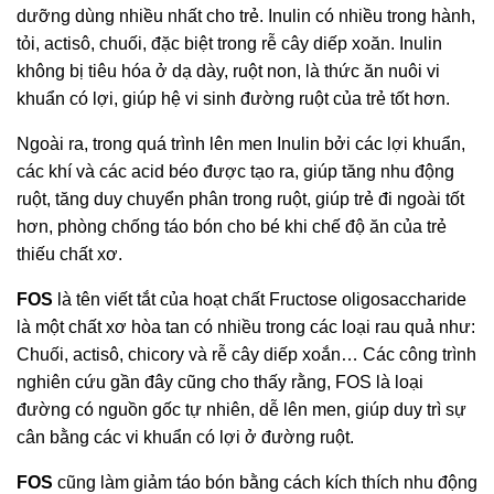
dưỡng dùng nhiều nhất cho trẻ. Inulin có nhiều trong hành,
tỏi, actisô, chuối, đặc biệt trong rễ cây diếp xoăn. Inulin
không bị tiêu hóa ở dạ dày, ruột non, là thức ăn nuôi vi
khuẩn có lợi, giúp hệ vi sinh đường ruột của trẻ tốt hơn.
Ngoài ra, trong quá trình lên men Inulin bởi các lợi khuẩn,
các khí và các acid béo được tạo ra, giúp tăng nhu động
ruột, tăng duy chuyển phân trong ruột, giúp trẻ đi ngoài tốt
hơn, phòng chống táo bón cho bé khi chế độ ăn của trẻ
thiếu chất xơ.
FOS
là tên viết tắt của hoạt chất Fructose oligosaccharide
là một chất xơ hòa tan có nhiều trong các loại rau quả như:
Chuối, actisô, chicory và rễ cây diếp xoắn… Các công trình
nghiên cứu gần đây cũng cho thấy rằng, FOS là loại
đường có nguồn gốc tự nhiên, dễ lên men, giúp duy trì sự
cân bằng các vi khuẩn có lợi ở đường ruột.
FOS
cũng làm giảm táo bón bằng cách kích thích nhu động