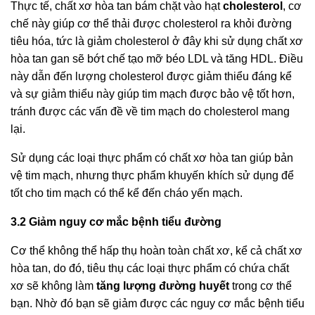
Thực tế, chất xơ hòa tan bám chặt vào hạt
cholesterol
, cơ
chế này giúp cơ thể thải được cholesterol ra khỏi đường
tiêu hóa, tức là giảm cholesterol ở đây khi sử dụng chất xơ
hòa tan gan sẽ bớt chế tạo mỡ béo LDL và tăng HDL. Điều
này dẫn đến lượng cholesterol được giảm thiểu đáng kể
và sự giảm thiểu này giúp tim mạch được bảo vệ tốt hơn,
tránh được các vấn đề về tim mạch do cholesterol mang
lại.
Sử dụng các loại thực phẩm có chất xơ hòa tan giúp bản
vệ tim mạch, nhưng thực phẩm khuyến khích sử dụng để
tốt cho tim mạch có thể kể đến cháo yến mạch.
3.2 Giảm nguy cơ mắc
bệnh tiểu đường
Cơ thể không thể hấp thụ hoàn toàn chất xơ, kể cả chất xơ
hòa tan, do đó, tiêu thụ các loại thực phẩm có chứa chất
xơ sẽ không làm
tăng lượng đường huyết
trong cơ thể
bạn. Nhờ đó bạn sẽ giảm được các nguy cơ mắc bệnh tiểu