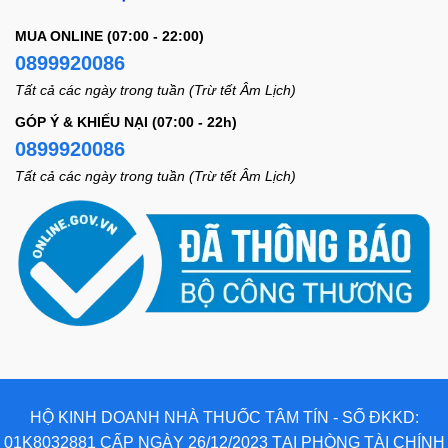
MUA ONLINE (07:00 - 22:00)
0899920086
Tất cả các ngày trong tuần (Trừ tết Âm Lịch)
GÓP Ý & KHIẾU NẠI (07:00 - 22h)
0899920086
Tất cả các ngày trong tuần (Trừ tết Âm Lịch)
HỘ KINH DOANH NHÀ THUỐC TÂM TÍN - SỐ ĐKKD:
01K8032881 CẤP NGÀY 26/12/2023 TẠI PHÒNG TÀI CHÍNH