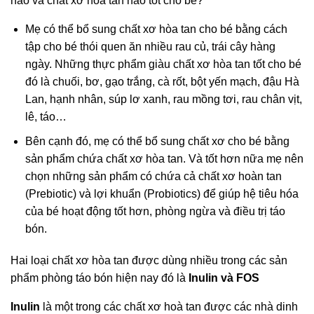
nào và chất xơ hoà tan nào tốt cho bé?
Mẹ có thể bổ sung chất xơ hòa tan cho bé bằng cách
tập cho bé thói quen ăn nhiều rau củ, trái cây hàng
ngày. Những thực phẩm giàu chất xơ hòa tan tốt cho bé
đó là chuối, bơ, gạo trắng, cà rốt, bột yến mạch, đậu Hà
Lan, hạnh nhân, súp lơ xanh, rau mồng tơi, rau chân vịt,
lê, táo…
Bên cạnh đó, mẹ có thể bổ sung chất xơ cho bé bằng
sản phẩm chứa chất xơ hòa tan. Và tốt hơn nữa mẹ nên
chọn những sản phẩm có chứa cả chất xơ hoàn tan
(Prebiotic) và lợi khuẩn (Probiotics) để giúp hệ tiêu hóa
của bé hoạt động tốt hơn, phòng ngừa và điều trị táo
bón.
Hai loại chất xơ hòa tan được dùng nhiều trong các sản
phẩm phòng táo bón hiện nay đó là
Inulin và FOS
Inulin
là một trong các chất xơ hoà tan được các nhà dinh