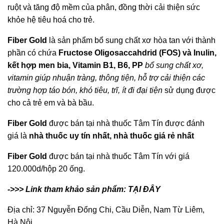
ruột và tăng độ mềm của phân, đồng thời cải thiện sức
khỏe hệ tiêu hoá cho trẻ.
Fiber Gold
là sản phẩm bổ sung chất xơ hòa tan với thành
phần có chứa
Fructose Oligosaccahdrid (FOS) và Inulin,
kết hợp men bia, Vitamin B1, B6, PP
bổ sung chất xơ,
vitamin giúp nhuận tràng, thông tiện, hỗ trợ cải thiện các
trường hợp táo bón, khó tiêu, trĩ, ít đi đại tiện
sử dụng được
cho cả trẻ em và bà bầu.
Fiber Gold
được bán tại nhà thuốc Tâm Tín được đánh
giá là
nhà thuốc uy tín nhất
,
nhà thuốc giá rẻ nhất
Fiber Gold
được bán tại nhà thuốc Tâm Tín với giá
120.000d/hộp 20 ống.
->>> Link tham khảo sản phẩm:
TẠI ĐÂY
Địa chỉ: 37 Nguyễn Đổng Chi, Cầu Diễn, Nam Từ Liêm,
Hà Nội