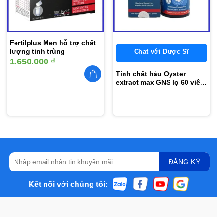
Fertilplus Men hỗ trợ chất
lượng tinh trùng
Chat với Dược Sĩ
1.650.000
₫
Tinh chất hàu Oyster
extract max GNS lọ 60 viên
nhập khẩu Mỹ
Kết nối với chúng tôi: