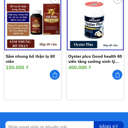
Thêm
Thêm
vào
vào
yêu
yêu
thích
thích
Sâm nhung bổ thận lọ 60
Oyster plus Good health 60
viên
viên tăng cường sinh lý
nam giới
150.000
₫
400.000
₫