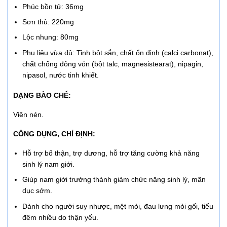
Phúc bồn tử: 36mg
Sơn thù: 220mg
Lộc nhung: 80mg
Phụ liệu vừa đủ: Tinh bột sắn, chất ổn định (calci carbonat),
chất chống đông vón (bột talc, magnesistearat), nipagin,
nipasol, nước tinh khiết.
DẠNG BÀO CHẾ:
Viên nén.
CÔNG DỤNG, CHỈ ĐỊNH:
Hỗ trợ bổ thận, trợ dương, hỗ trợ tăng cường khả năng
sinh lý nam giới.
Giúp nam giới trưởng thành giảm chức năng sinh lý, mãn
dục sớm.
Dành cho người suy nhược, mệt mỏi, đau lưng mỏi gối, tiểu
đêm nhiều do thận yếu.