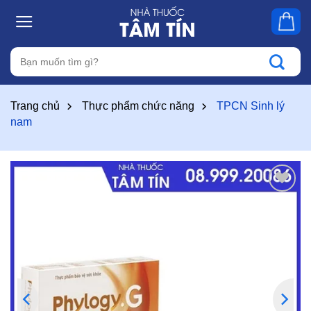
Skip
to
content
Tìm
kiếm:
Trang chủ
Thực phẩm chức năng
TPCN Sinh lý
nam
Thêm
vào
yêu
thích