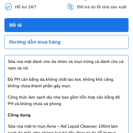
Hỗ trợ 24/7
Đổi trả do lỗi nhà sản xuất
Mô tả
Hướng dẫn mua hàng
Sữa rửa mặt dành cho da nhờn và mụn trứng cá dành cho cả
nam và nữ.
Độ PH cân bằng da,không chất tạo bọt, không khô căng,
không chứa thành phần gây mụn.
Công thức làm sạch dịu nhẹ bao gồm hỗn hợp cân bằng độ
PH và không chứa xà phòng.
Công dụng
Sữa rửa mặt trị mụn Acne – Aid Liquid Cleanser 100ml làm
sạch da mặt, nhẹ nhàng loại bỏ dầu thừa từ da dễ bị mụn