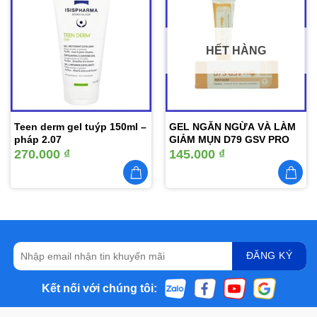
Thêm
Thêm
vào
vào
yêu
yêu
thích
thích
HẾT HÀNG
Teen derm gel tuýp 150ml –
GEL NGĂN NGỪA VÀ LÀM
pháp 2.07
GIẢM MỤN D79 GSV PRO
270.000
₫
145.000
₫
Kết nối với chúng tôi: