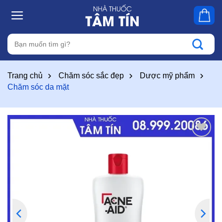
Skip
to
content
Tìm
kiếm:
Trang chủ
Chăm sóc sắc đẹp
Dược mỹ phẩm
Chăm sóc da mặt
Thêm
vào
yêu
thích