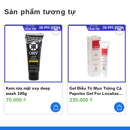
Sản phẩm tương tự
Thêm
Thêm
vào
vào
yêu
yêu
thích
thích
Kem rửa mặt oxy deep
Gel Điều Trị Mụn Trứng Cá
wash 100g
Papulex Gel For Localized
Spots
70.000
₫
235.000
₫