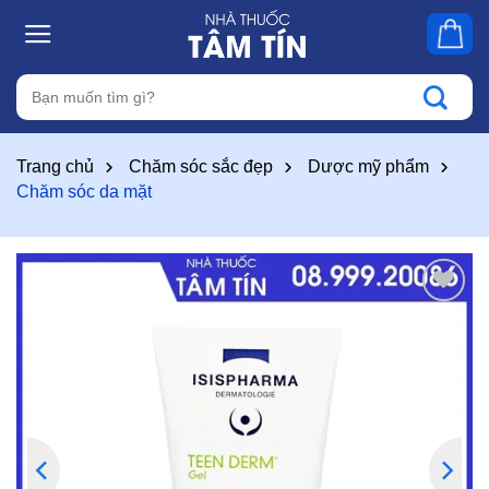
Skip
to
content
Tìm
kiếm:
Trang chủ
Chăm sóc sắc đẹp
Dược mỹ phẩm
Chăm sóc da mặt
Thêm
vào
yêu
thích