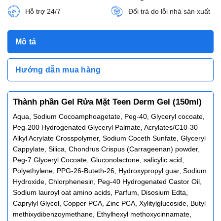
Hỗ trợ 24/7
Đổi trả do lỗi nhà sản xuất
Mô tả
Hướng dẫn mua hàng
Thành phần Gel Rửa Mặt Teen Derm Gel (150ml)
Aqua, Sodium Cocoamphoagetate, Peg-40, Glyceryl cocoate,
Peg-200 Hydrogenated Glyceryl Palmate, Acrylates/C10-30
Alkyl Acrylate Crosspolymer, Sodium Coceth Sunfate, Glyceryl
Cappylate, Silica, Chondrus Crispus (Carrageenan) powder,
Peg-7 Glyceryl Cocoate, Gluconolactone, salicylic acid,
Polyethylene, PPG-26-Buteth-26, Hydroxypropyl guar, Sodium
Hydroxide, Chlorphenesin, Peg-40 Hydrogenated Castor Oil,
Sodium lauroyl oat amino acids, Parfum, Disosium Edta,
Caprylyl Glycol, Copper PCA, Zinc PCA, Xylitylglucoside, Butyl
methixydibenzoymethane, Ethylhexyl methoxycinnamate,