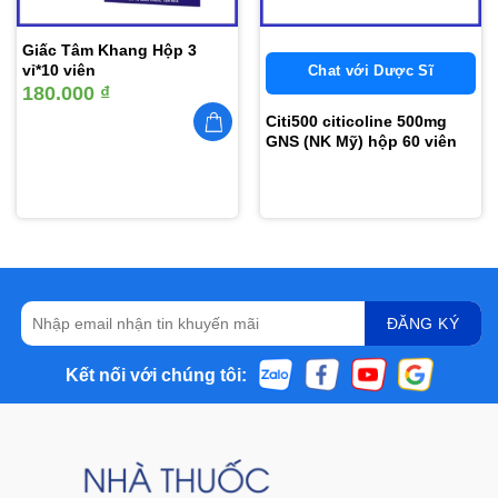
Giấc Tâm Khang Hộp 3
vỉ*10 viên
Chat với Dược Sĩ
180.000
₫
Citi500 citicoline 500mg
GNS (NK Mỹ) hộp 60 viên
Kết nối với chúng tôi: