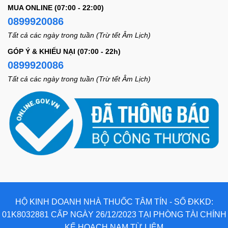
MUA ONLINE (07:00 - 22:00)
0899920086
Tất cả các ngày trong tuần (Trừ tết Âm Lịch)
GÓP Ý & KHIẾU NẠI (07:00 - 22h)
0899920086
Tất cả các ngày trong tuần (Trừ tết Âm Lịch)
HỘ KINH DOANH NHÀ THUỐC TÂM TÍN - SỐ ĐKKD:
01K8032881 CẤP NGÀY 26/12/2023 TẠI PHÒNG TÀI CHÍNH
KẾ HOẠCH NAM TỪ LIÊM