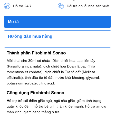
Hỗ trợ 24/7
Đổi trả do lỗi nhà sản xuất
Mô tả
Hướng dẫn mua hàng
Thành phần Fitobimbi Sonno
Mỗi chai siro 30ml có chứa: Dịch chiết hoa Lạc tiên tây
(Passiflora incarnata), dịch chiết hoa Đoạn lá bạc (Tilia
tomentosa et cordata), dịch chiết lá Tía tô đất (Melissa
officinalis), tinh dầu tía tô đất, nước khử khoáng, glycerol,
potassium sorbate, citric acid.
Công dụng Fitobimbi Sonno
Hỗ trợ trẻ cải thiện giấc ngủ, ngủ sâu giấc, giảm tình trạng
quấy khóc đêm, hỗ trợ bé tinh thần khỏe mạnh. Hỗ trợ an dịu
thần kinh, giảm căng thẳng ở trẻ.