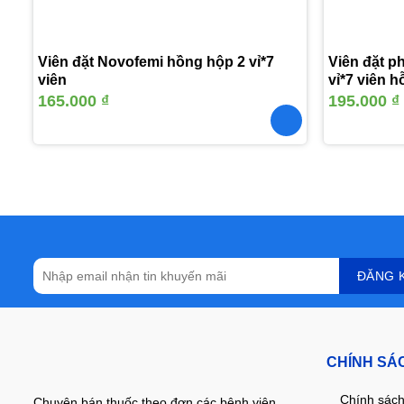
Viên đặt Novofemi hồng hộp 2 vỉ*7
Viên đặt p
viên
vỉ*7 viên 
ngăn ngừa v
165.000
₫
195.000
₫
CHÍNH SÁ
Chính sách
Chuyên bán thuốc theo đơn các bệnh viện