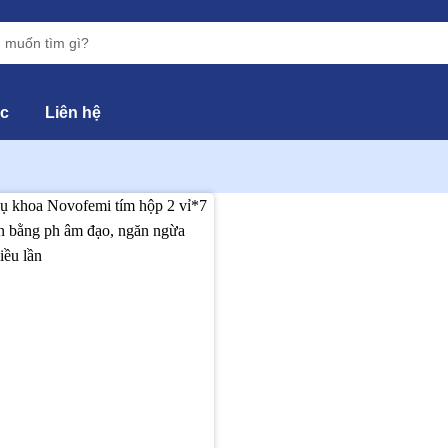
ức
Liên hệ
Thêm
vào
yêu
thích