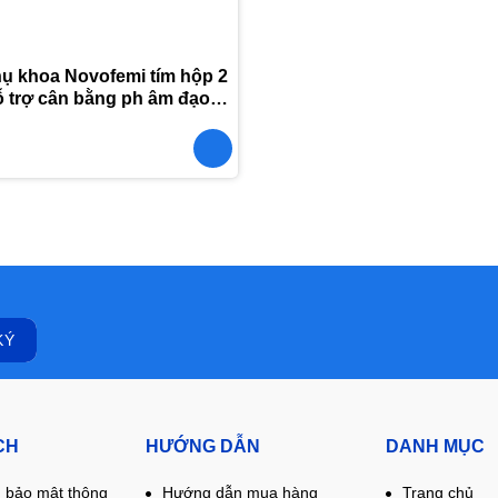
hụ khoa Novofemi tím hộp 2
hỗ trợ cân bằng ph âm đạo,
iêm tái lại nhiều lần
CH
HƯỚNG DẪN
DANH MỤC
 bảo mật thông
Hướng dẫn mua hàng
Trang chủ