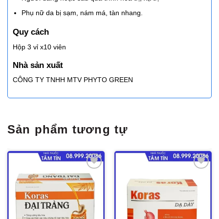
Phụ nữ da bị sạm, nám má, tàn nhang.
Quy cách
Hộp 3 vỉ x10 viên
Nhà sản xuất
CÔNG TY TNHH MTV PHYTO GREEN
Sản phẩm tương tự
Thêm
Thêm
vào
vào
yêu
yêu
thích
thích