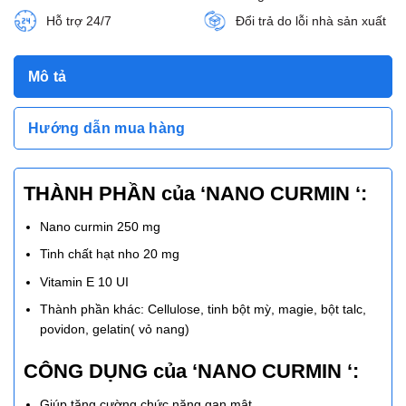
Hỗ trợ 24/7
Đổi trả do lỗi nhà sản xuất
Mô tả
Hướng dẫn mua hàng
THÀNH PHẦN của ‘NANO CURMIN ‘:
Nano curmin 250 mg
Tinh chất hạt nho 20 mg
Vitamin E 10 UI
Thành phần khác: Cellulose, tinh bột mỳ, magie, bột talc,
povidon, gelatin( vỏ nang)
CÔNG DỤNG của ‘NANO CURMIN ‘:
Giúp tăng cường chức năng gan mật