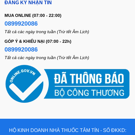
ĐĂNG KÝ NHẬN TIN
MUA ONLINE (07:00 - 22:00)
0899920086
Tất cả các ngày trong tuần (Trừ tết Âm Lịch)
GÓP Ý & KHIẾU NẠI (07:00 - 22h)
0899920086
Tất cả các ngày trong tuần (Trừ tết Âm Lịch)
HỘ KINH DOANH NHÀ THUỐC TÂM TÍN - SỐ ĐKKD: