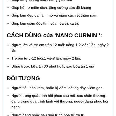
Giúp hỗ trợ miễn dịch, tăng cường sức đề kháng
Giúp làm đẹp da, làm mờ và giảm các vết thâm nám.
Giúp làm giảm độc tính của hóa trị, xạ trị.
CÁCH DÙNG của ‘NANO CURMIN ‘:
Người lớn và trẻ em trên 12 tuổi: uống 1-2 viên/ lần, ngày 2
lần
Trẻ em từ 6-12 tuổi:1 viên/ lần, ngày 2 lần.
Uống trước bữa ăn 30 phút hoặc sau bữa ăn 1 giờ
ĐỐI TƯỢNG
Người tiêu hóa kém, hoặc bị viêm loét dạ dày, viêm gan
Người trong quá trình hồi phục sau mổ, sau chấn thương,
đang trong quá trình lành vết thương, người đang phục hồi
bệnh.
Người đang hoặc sau quá trình hóa trị, xạ trị