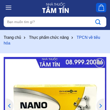
Skip
to
content
Tìm
kiếm:
Trang chủ
Thực phẩm chức năng
TPCN về tiêu
hóa
Thêm
vào
yêu
thích