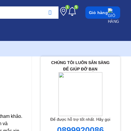
1
5
Giỏ hàng
CHÚNG TÔI LUÔN SẴN SÀNG
ĐỂ GIÚP ĐỠ BẠN
 tham khảo.
Để được hỗ trợ tốt nhất. Hãy gọi
h và
0899920086
c mắc xin