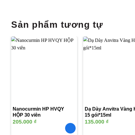
Sản phẩm tương tự
Thêm
vào
yêu
thích
Nanocurmin HP HVQY
Dạ Dày Anvitra Vàng
HỘP 30 viên
15 gói*15ml
205.000
₫
135.000
₫