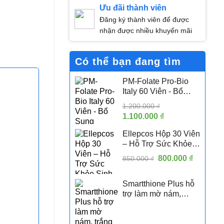
Ưu đãi thành viên
Đăng ký thành viên để được
nhận được nhiều khuyến mãi
Có thể bạn đang tìm
PM-Folate Pro-Bio
Italy 60 Viên - Bổ
Sung Folate Hoạt
1.200.000
₫
Tính 5-MTHF Hỗ Trợ
Giá
1.100.000
₫
Giá
Sức Khỏe Sinh Sản
gốc
hiện
Nữ
Ellepcos Hộp 30 Viên
là:
tại
– Hỗ Trợ Sức Khỏe
1.200.000 ₫.
là:
Sinh Sản Nữ, Hỗ Trợ
Giá
800.000
1.100.000 ₫.
₫
Giá
850.000
₫
Phụ Nữ PCOS
gốc
hiện
là:
tại
Smartthione Plus hỗ
850.000 ₫.
là:
trợ làm mờ nám,
800.000 
trắng da hộp 60 viên