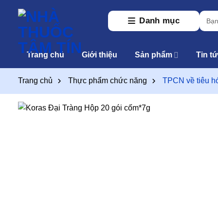
Skip
Tìm
to
Danh mục
kiếm:
content
Trang chủ
Giới thiệu
Sản phẩm
Tin t
Trang chủ
Thực phẩm chức năng
TPCN về tiêu h
T
t