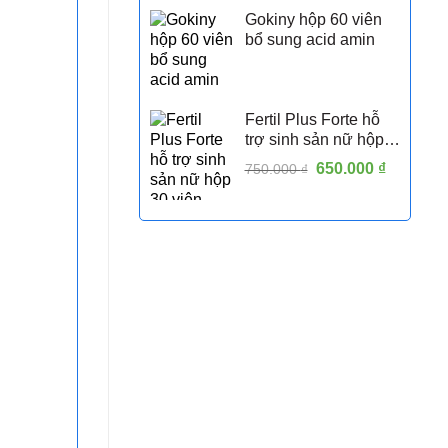
Gokiny hộp 60 viên
bổ sung acid amin
Fertil Plus Forte hỗ
trợ sinh sản nữ hộp
30 viên
Giá
650.000
₫
Giá
750.000
₫
gốc
hiện
là:
tại
750.000 ₫.
là:
650.000 