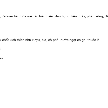
 rối loạn tiêu hóa với các biểu hiện: đau bụng, tiêu chảy, phân sống, đầ
chất kích thích như rượu, bia, cà phê, nước ngọt có ga, thuốc lá…
 tuổi.
ss.