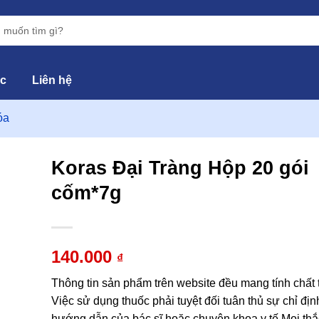
ức
Liên hệ
óa
Koras Đại Tràng Hộp 20 gói
cốm*7g
hêm
vào
yêu
hích
140.000
₫
Thông tin sản phẩm trên website đều mang tính chất
Việc sử dụng thuốc phải tuyệt đối tuân thủ sự chỉ địn
hướng dẫn của bác sĩ hoặc chuyên khoa y tế.Mọi thắ