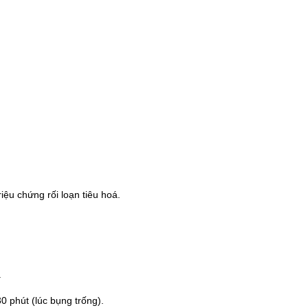
riệu chứng rối loạn tiêu hoá.
y.
 phút (lúc bụng trống).