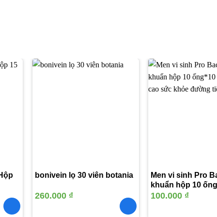
Thêm
Thêm
vào
vào
yêu
yêu
thích
thích
 Hộp
bonivein lọ 30 viên botania
Men vi sinh Pro Ba
khuẩn hộp 10 ống
nâng cao sức kh
260.000
₫
100.000
₫
tiêu hóa