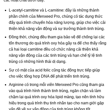
các hoạt chất dưới đây:
L-acetyl-carnitine và L-carnitine: đây là những thành
phần chính của Menxeed Pro, chúng có tác dụng thức
đẩy quá trình chuyển hóa năng lượng, giúp cho việc cải
thiện khả năng vận động và sự trưởng thành tinh trùng.
Đồng thời, chúng đều tham gia bảo vệ để chống lại các
tổn thương do quá trình oxy hóa gây ra để cho thấy rằng
cả hai loại carnitine đều có chức năng cải thiện khả
năng vận động của các tinh trùng và hạn chế tỷ lệ tinh
trùng có những hình thái dị dạng.
Sự có mặt của acid folic cũng tác động trực tiếp giúp
cho việc tổng hợp DNA để phát triển tinh trùng.
Arginine có trong mỗi viên Menxeed Pro cũng tham gia
vào quá trình hình thành tinh trùng, ngăn chặn và làm
chậm lại quá trình oxy hóa lipid màng, tạo nên tính hữu
hiệu trong quá trình thụ tinh nhân tạo cho nam giới gặp
vấn đề về sự vận động của tinh trùng không tốt.