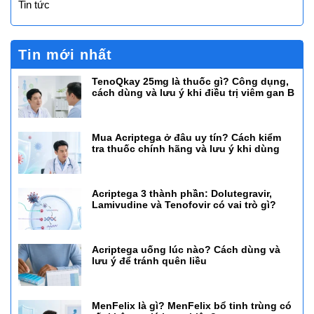
Tin tức
Tin mới nhất
TenoQkay 25mg là thuốc gì? Công dụng,
cách dùng và lưu ý khi điều trị viêm gan B
Mua Acriptega ở đâu uy tín? Cách kiểm
tra thuốc chính hãng và lưu ý khi dùng
Acriptega 3 thành phần: Dolutegravir,
Lamivudine và Tenofovir có vai trò gì?
Acriptega uống lúc nào? Cách dùng và
lưu ý để tránh quên liều
MenFelix là gì? MenFelix bổ tinh trùng có