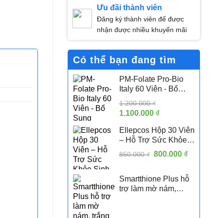
Ưu đãi thành viên
Đăng ký thành viên để được
nhận được nhiều khuyến mãi
Có thể bạn đang tìm
PM-Folate Pro-Bio
Italy 60 Viên - Bổ
Sung Folate Hoạt
1.200.000
₫
Tính 5-MTHF Hỗ Trợ
Giá
1.100.000
₫
Giá
Sức Khỏe Sinh Sản
gốc
hiện
Nữ
Ellepcos Hộp 30 Viên
là:
tại
– Hỗ Trợ Sức Khỏe
1.200.000 ₫.
là:
Sinh Sản Nữ, Hỗ Trợ
Giá
800.000
1.100.000 ₫.
₫
Giá
850.000
₫
Phụ Nữ PCOS
gốc
hiện
là:
tại
Smartthione Plus hỗ
850.000 ₫.
là:
trợ làm mờ nám,
800.000 
trắng da hộp 60 viên