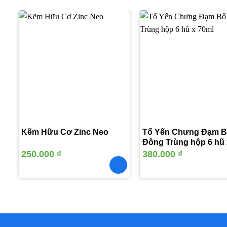
Thêm
vào
yêu
thích
Kẽm Hữu Cơ Zinc Neo
Tổ Yến Chưng Đạm 
Đông Trùng hộp 6 hũ 
70ml
250.000
₫
380.000
₫