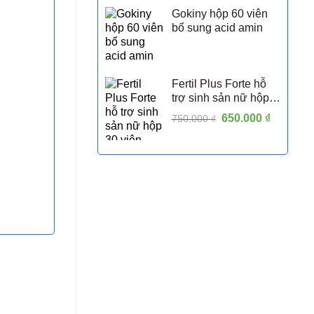
Gokiny hộp 60 viên
bổ sung acid amin
Fertil Plus Forte hỗ
trợ sinh sản nữ hộp
30 viên
Giá
650.000
₫
Giá
750.000
₫
gốc
hiện
là:
tại
750.000 ₫.
là:
650.000 