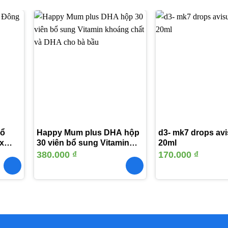
Thêm
Thêm
vào
vào
yêu
yêu
thích
thích
Bổ
Happy Mum plus DHA hộp
d3- mk7 drops av
x
30 viên bổ sung Vitamin
20ml
khoáng chất và DHA cho
380.000
₫
170.000
₫
bà bầu