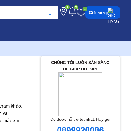
1
5
Giỏ hàng
CHÚNG TÔI LUÔN SẴN SÀNG
ĐỂ GIÚP ĐỠ BẠN
 tham khảo.
h và
Để được hỗ trợ tốt nhất. Hãy gọi
c mắc xin
0899920086