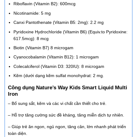
Riboflavin (Vitamin B2): 600mcg
Nicotinamide: 5 mg
Canxi Pantothenate (Vitamin B5: 2mg): 2.2 mg
Pyridoxine Hydrochloride (Vitamin B6) (Equiv.to Pyridoxine:
617.5mcg): 8 mcg
Biotin (Vitamin B7) 8 microgam
Cyanocobalamin (Vitamin B12): 1 microgam
Colecalciferol (Vitamin D3: 320IU): 8 microgam
Kẽm (dưới dạng kẽm sulfat monohydrat: 2 mg.
Công dụng Nature’s Way Kids Smart Liquid Multi
Iron
– Bổ sung sắt, kẽm và các vi chất cần thiết cho trẻ.
– Hỗ trợ tăng cường sức đề kháng, tăng miễn dịch tự nhiên.
– Giúp trẻ ăn ngon, ngủ ngon, tăng cân, lớn nhanh phát triển
toàn diện.