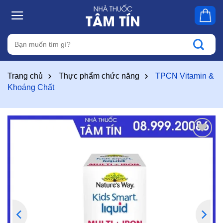
Skip
to
content
Tìm
kiếm:
Trang chủ
Thực phẩm chức năng
TPCN Vitamin &
Khoáng Chất
Thêm
vào
yêu
thích