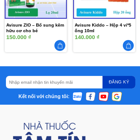
Avisure ZIO – Bổ sung kẽm
Avisure Kiddo – Hộp 4 vỉ*5
hữu cơ cho bé
ống 10ml
150.000
₫
140.000
₫
Kết nối với chúng tôi: