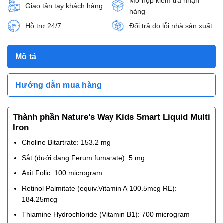
Mở hộp kiểm tra nhận
Giao tận tay khách hàng
hàng
Hỗ trợ 24/7
Đổi trả do lỗi nhà sản xuất
Mô tả
Hướng dẫn mua hàng
Thành phần Nature’s Way Kids Smart Liquid Multi
Iron
Choline Bitartrate: 153.2 mg
Sắt (dưới dạng Ferum fumarate): 5 mg
Axit Folic: 100 microgram
Retinol Palmitate (equiv.Vitamin A 100.5mcg RE):
184.25mcg
Thiamine Hydrochloride (Vitamin B1): 700 microgram