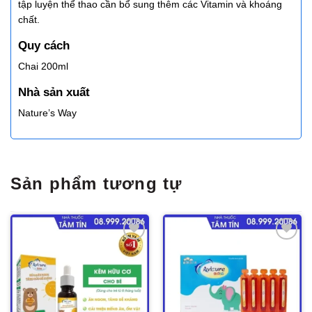
tập luyện thể thao cần bổ sung thêm các Vitamin và khoáng
chất.
Quy cách
Chai 200ml
Nhà sản xuất
Nature’s Way
Sản phẩm tương tự
Thêm
Thêm
vào
vào
yêu
yêu
thích
thích