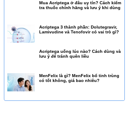
Mua Acriptega ở đâu uy tín? Cách kiểm
tra thuốc chính hãng và lưu ý khi dùng
Acriptega 3 thành phần: Dolutegravir,
Lamivudine và Tenofovir có vai trò gì?
Acriptega uống lúc nào? Cách dùng và
lưu ý để tránh quên liều
MenFelix là gì? MenFelix bổ tinh trùng
có tốt không, giá bao nhiêu?