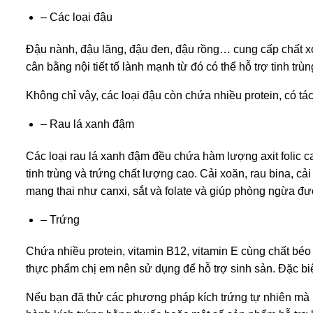
– Các loại đậu
Đậu nành, đậu lăng, đậu đen, đậu rồng… cung cấp chất xơ v
cân bằng nội tiết tố lành mạnh từ đó có thể hỗ trợ tinh trùn
Không chỉ vậy, các loại đậu còn chứa nhiều protein, có t
– Rau lá xanh đậm
Các loại rau lá xanh đậm đều chứa hàm lượng axit folic cao, 
tinh trùng và trứng chất lượng cao. Cải xoăn, rau bina,
mang thai như canxi, sắt và folate và giúp phòng ngừa đượ
– Trứng
Chứa nhiều protein, vitamin B12, vitamin E cùng chất bé
thực phẩm chị em nên sử dụng để hỗ trợ sinh sản. Đặc bi
Nếu bạn đã thử các phương pháp kích trứng tự nhiên mà k