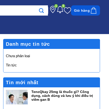
1
5
Giỏ hàng
Danh mục tin tức
Chưa phân loại
Tin tức
Tin mới nhất
TenoQkay 25mg là thuốc gì? Công
dụng, cách dùng và lưu ý khi điều trị
viêm gan B