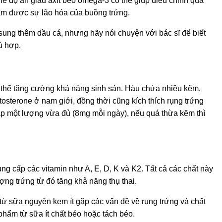
hế độ ăn giàu axit béo omega-3 có thể giúp điều chỉnh quá
giảm được sự lão hóa của buồng trứng.
ung thêm dầu cá, nhưng hãy nói chuyện với bác sĩ để biết
ù hợp.
 thể tăng cường khả năng sinh sản. Hàu chứa nhiều kẽm,
stosterone ở nam giới, đồng thời cũng kích thích rụng trứng
ạp một lượng vừa đủ (8mg mỗi ngày), nếu quá thừa kẽm thì
g cấp các vitamin như A, E, D, K và K2. Tất cả các chất này
ượng trứng từ đó tăng khả năng thụ thai.
ừ sữa nguyên kem ít gặp các vấn đề về rụng trứng và chất
hẩm từ sữa ít chất béo hoặc tách béo.