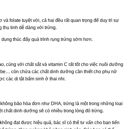
à folate tuyệt vời, cả hai đều rất quan trọng để duy trì sự
g thụ tinh dễ dàng với trứng.
ác dụng thúc đẩy quá trình rụng trứng sớm hơn.
cùng với chất sắt và vitamin C rất tốt cho việc nuôi dưỡng
 cải bẹ… còn chứa các chất dinh dưỡng cần thiết cho phụ nữ
c các dị tật bẩm sinh ở thai nhi.
o không bão hòa đơn như DHA, trứng là một trong những loại
ệt chất dinh dưỡng sẽ có nhiều trong lòng đỏ trứng.
hông đạt được hiệu quả, bác sĩ có thể tư vấn cho bạn tiến