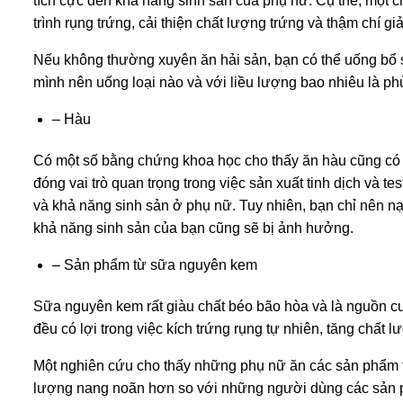
tích cực đến khả năng sinh sản của phụ nữ. Cụ thể, một c
trình rụng trứng, cải thiện chất lượng trứng và thậm chí 
Nếu không thường xuyên ăn hải sản, bạn có thể uống bổ s
mình nên uống loại nào và với liều lượng bao nhiêu là ph
– Hàu
Có một số bằng chứng khoa học cho thấy ăn hàu cũng có
đóng vai trò quan trọng trong việc sản xuất tinh dịch và te
và khả năng sinh sản ở phụ nữ. Tuy nhiên, bạn chỉ nên n
khả năng sinh sản của bạn cũng sẽ bị ảnh hưởng.
– Sản phẩm từ sữa nguyên kem
Sữa nguyên kem rất giàu chất béo bão hòa và là nguồn cun
đều có lợi trong việc kích trứng rụng tự nhiên, tăng chất l
Một nghiên cứu cho thấy những phụ nữ ăn các sản phẩm t
lượng nang noãn hơn so với những người dùng các sản p