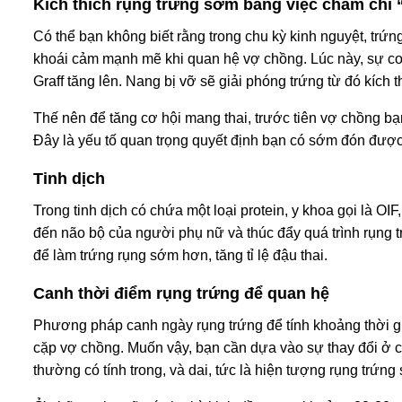
Kích thích rụng trứng sớm bằng việc chăm chỉ 
Có thể bạn không biết rằng trong chu kỳ kinh nguyệt, tr
khoái cảm mạnh mẽ khi quan hệ vợ chồng. Lúc này, sự co
Graff tăng lên. Nang bị vỡ sẽ giải phóng trứng từ đó kích
Thế nên để tăng cơ hội mang thai, trước tiên vợ chồng bạ
Đây là yếu tố quan trọng quyết định bạn có sớm đón được 
Tinh dịch
Trong tinh dịch có chứa một loại protein, y khoa gọi là OIF,
đến não bộ của người phụ nữ và thúc đẩy quá trình ru
để làm trứng rụng sớm hơn, tăng tỉ lệ đậu thai.
Canh thời điểm rụng trứng để quan hệ
Phương pháp canh ngày rụng trứng để tính khoảng thời gia
cặp vợ chồng. Muốn vậy, bạn cần dựa vào sự thay đổi ở ch
thường có tính trong, và dai, tức là hiện tượng rụng trứng