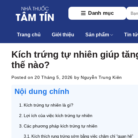
Skip
Tìm
to
Danh mục
kiếm:
content
Trang chủ
Giới thiệu
Sản phẩm
Tin t
Kích trứng tự nhiên giúp tă
thế nào?
Posted on
20 Tháng 5, 2026
by
Nguyễn Trung Kiên
Nội dung chính
Kích trứng tự nhiên là gì?
Lợi ích của việc kích trứng tự nhiên
Các phương pháp kích trứng tự nhiên
Kích thích rụng trứng sớm bằng việc chăm chỉ “quan hệ”