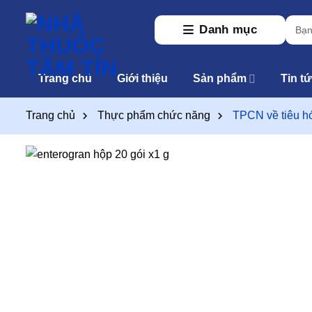
Skip
Tìm
to
Danh mục
kiếm:
content
Trang chủ
Giới thiệu
Sản phẩm
Tin t
Trang chủ
Thực phẩm chức năng
TPCN về tiêu h
T
t