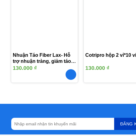
Thêm
vào
yêu
thích
Nhuận Táo Fiber Lax- Hỗ
Cotripro hộp 2 vỉ*10 v
trợ nhuận tràng, giảm táo
bón
130.000
₫
130.000
₫