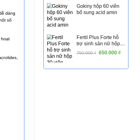
Gokiny hộp 60 viên
bổ sung acid amin
 dễ dàng
một số
Fertil Plus Forte hỗ
 hoạt
trợ sinh sản nữ hộp
30 viên
Giá
650.000
₫
Giá
750.000
₫
acrolides,
gốc
hiện
là:
tại
750.000 ₫.
là:
650.000 