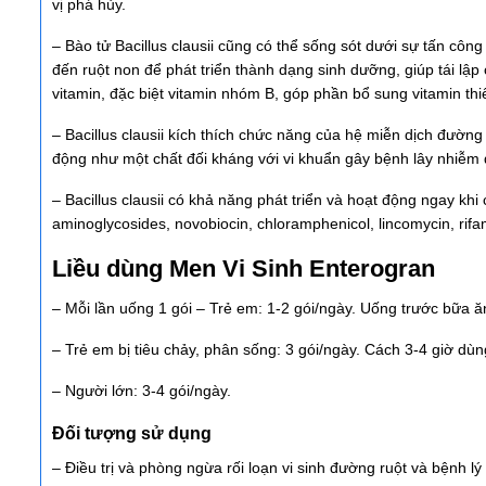
vị phá hủy.
– Bào tử Bacillus clausii cũng có thể sống sót dưới sự tấn côn
đến ruột non để phát triển thành dạng sinh dưỡng, giúp tái lập
vitamin, đặc biệt vitamin nhóm B, góp phần bổ sung vitamin thi
– Bacillus clausii kích thích chức năng của hệ miễn dịch đường
động như một chất đối kháng với vi khuẩn gây bệnh lây nhiễm
– Bacillus clausii có khả năng phát triển và hoạt động ngay khi 
aminoglycosides, novobiocin, chloramphenicol, lincomycin, rifam
Liều dùng Men Vi Sinh Enterogran
– Mỗi lần uống 1 gói – Trẻ em: 1-2 gói/ngày. Uống trước bữa ă
– Trẻ em bị tiêu chảy, phân sống: 3 gói/ngày. Cách 3-4 giờ dùn
– Người lớn: 3-4 gói/ngày.
Đối tượng sử dụng
– Điều trị và phòng ngừa rối loạn vi sinh đường ruột và bệnh lý