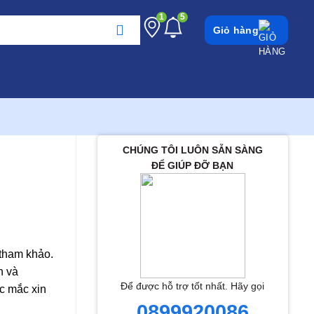
1
5
Giỏ hàng
CHÚNG TÔI LUÔN SẴN SÀNG
ĐỂ GIÚP ĐỠ BẠN
 tham khảo.
h và
Để được hỗ trợ tốt nhất. Hãy gọi
c mắc xin
0899920086