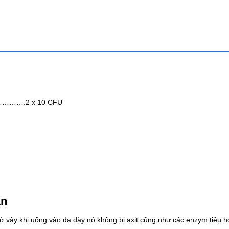
.2 x 10 CFU
an
 nhờ vậy khi uống vào dạ dày nó không bị axit cũng như các enzym tiêu h