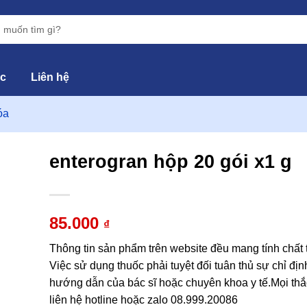
ức
Liên hệ
óa
enterogran hộp 20 gói x1 g
hêm
vào
85.000
₫
yêu
hích
Thông tin sản phẩm trên website đều mang tính chất
Việc sử dụng thuốc phải tuyệt đối tuân thủ sự chỉ địn
hướng dẫn của bác sĩ hoặc chuyên khoa y tế.Mọi thắ
liên hệ hotline hoặc zalo 08.999.20086