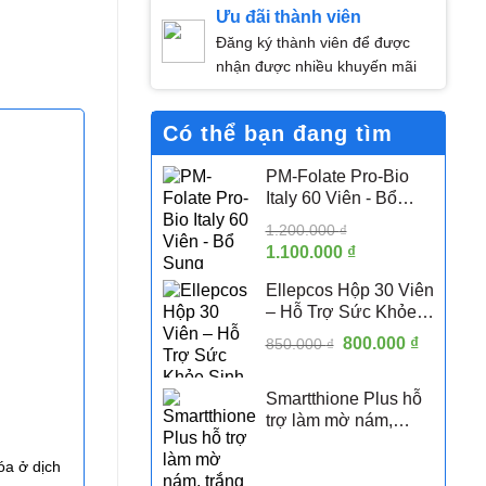
Ưu đãi thành viên
Đăng ký thành viên để được
nhận được nhiều khuyến mãi
Có thể bạn đang tìm
PM-Folate Pro-Bio
Italy 60 Viên - Bổ
Sung Folate Hoạt
1.200.000
₫
Tính 5-MTHF Hỗ Trợ
Giá
1.100.000
₫
Giá
Sức Khỏe Sinh Sản
gốc
hiện
Nữ
Ellepcos Hộp 30 Viên
là:
tại
– Hỗ Trợ Sức Khỏe
1.200.000 ₫.
là:
Sinh Sản Nữ, Hỗ Trợ
Giá
800.000
1.100.000 ₫.
₫
Giá
850.000
₫
Phụ Nữ PCOS
gốc
hiện
là:
tại
Smartthione Plus hỗ
850.000 ₫.
là:
trợ làm mờ nám,
800.000 
trắng da hộp 60 viên
óa ở dịch