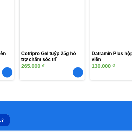
Thêm
Thêm
vào
vào
yêu
yêu
thích
thích
iên
Cotripro Gel tuýp 25g hỗ
Datramin Plus hộp
trợ chăm sóc trĩ
viên
265.000
₫
130.000
₫