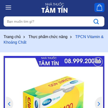
Skip
to
content
Tìm
kiếm:
Trang chủ
Thực phẩm chức năng
TPCN Vitamin &
Khoáng Chất
Thêm
vào
yêu
thích