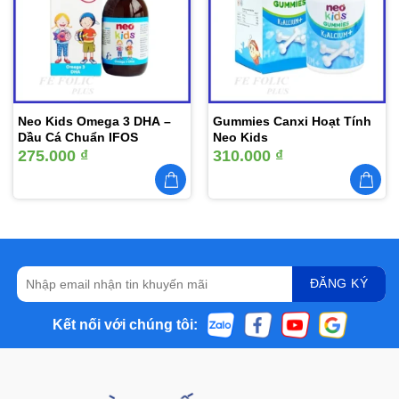
yêu
yêu
thích
thích
Neo Kids Omega 3 DHA –
Gummies Canxi Hoạt Tính
Dầu Cá Chuẩn IFOS
Neo Kids
275.000
₫
310.000
₫
Kết nối với chúng tôi: