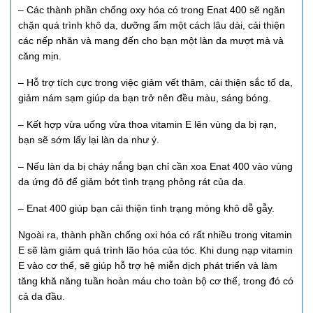
– Các thành phần chống oxy hóa có trong Enat 400 sẽ ngăn
chặn quá trình khô da, dưỡng ẩm một cách lâu dài, cải thiện
các nếp nhăn và mang đến cho bạn một làn da mượt mà và
căng mịn.
– Hỗ trợ tích cực trong việc giảm vết thâm, cải thiện sắc tố da,
giảm nám sạm giúp da bạn trở nên đều màu, sáng bóng.
– Kết hợp vừa uống vừa thoa vitamin E lên vùng da bị rạn,
bạn sẽ sớm lấy lại làn da như ý.
– Nếu làn da bị cháy nắng bạn chỉ cần xoa Enat 400 vào vùng
da ứng đỏ để giảm bớt tình trạng phỏng rát của da.
– Enat 400 giúp bạn cải thiện tình trạng móng khô dễ gẫy.
Ngoài ra, thành phần chống oxi hóa có rất nhiều trong vitamin
E sẽ làm giảm quá trình lão hóa của tóc. Khi dung nạp vitamin
E vào cơ thể, sẽ giúp hỗ trợ hệ miễn dịch phát triển và làm
tăng khă năng tuần hoàn máu cho toàn bộ cơ thể, trong đó có
cả da đầu.