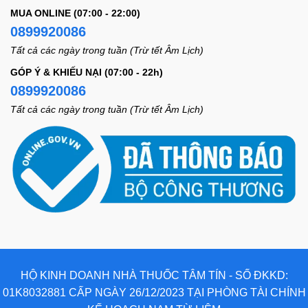
MUA ONLINE (07:00 - 22:00)
0899920086
Tất cả các ngày trong tuần (Trừ tết Âm Lịch)
GÓP Ý & KHIẾU NẠI (07:00 - 22h)
0899920086
Tất cả các ngày trong tuần (Trừ tết Âm Lịch)
HỘ KINH DOANH NHÀ THUỐC TÂM TÍN - SỐ ĐKKD:
01K8032881 CẤP NGÀY 26/12/2023 TẠI PHÒNG TÀI CHÍNH