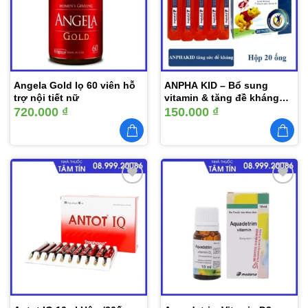
thích
thích
Angela Gold lọ 60 viên hỗ
ANPHA KID – Bổ sung
trợ nội tiết nữ
vitamin & tăng đề kháng
cho trẻ
720.000
₫
150.000
₫
Thêm
Thêm
vào
vào
yêu
yêu
thích
thích