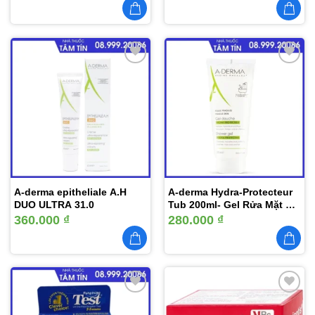
Thêm
Thêm
vào
vào
yêu
yêu
thích
thích
A-derma epitheliale A.H
A-derma Hydra-Protecteur
DUO ULTRA 31.0
Tub 200ml- Gel Rửa Mặt Và
Tắm Cho Da Kích Ứng
360.000
₫
280.000
₫
Thêm
Thêm