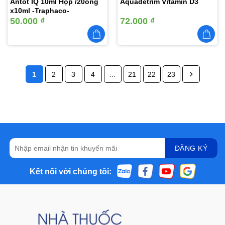
Antot IQ 10ml Hộp /20ống
Aquadetrim Vitamin D3
x10ml -Traphaco-
50.000
₫
72.000
₫
1
2
3
4
…
21
22
23
Kết nối với chúng tôi: