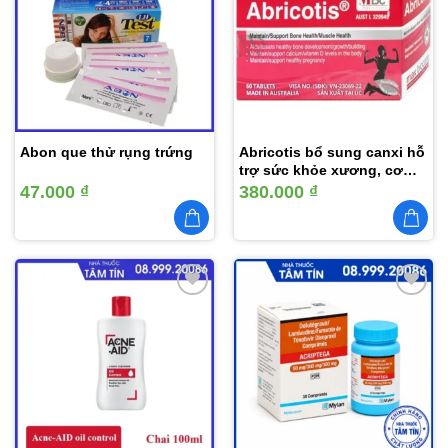
vào
vào
yêu
yêu
thích
thích
Abon que thử rụng trứng
Abricotis bổ sung canxi hỗ
trợ sức khỏe xương, cơ
bắp hộp 6 vỉ x 10 viên
47.000
₫
380.000
₫
Thêm
Thêm
vào
vào
yêu
yêu
thích
thích