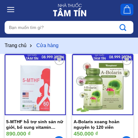
Skip
to
content
Tìm
kiếm:
Trang chủ
Cửa hàng
Thêm
Thêm
vào
vào
yêu
yêu
thích
thích
5-MTHF hỗ trợ sinh sản nữ
A-Bolaris xoang hoàn
giới, bổ sung vitamin
nguyên lọ 120 viên
khoáng chất cho mẹ bầu
890.000
₫
450.000
₫