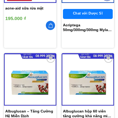
acne-aid sữa rửa mặt
Chat với Dược Sĩ
195.000
₫
Acriptega
50mg/300mg/300mg Mylan
30 viên
Thêm
Thêm
vào
vào
yêu
yêu
thích
thích
Albuglucan – Tăng Cường
Albuglucan hộp 60 viên
Hệ Miễn Dịch
tăng cường khả năng miễn