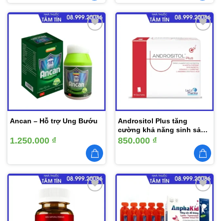
Thêm
Thêm
vào
vào
yêu
yêu
thích
thích
Ancan – Hỗ trợ Ung Bướu
Andrositol Plus tăng
cường khả năng sinh sản
nam giới nhập khẩu ITALIA
1.250.000
₫
850.000
₫
Thêm
Thêm
vào
vào
yêu
yêu