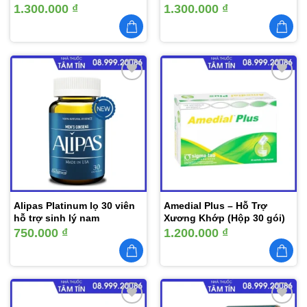
dịch, chống oxy hóa, giải
1.300.000
₫
1.300.000
₫
độc gan
Thêm
Thêm
vào
vào
yêu
yêu
thích
thích
Alipas Platinum lọ 30 viên
Amedial Plus – Hỗ Trợ
hỗ trợ sinh lý nam
Xương Khớp (Hộp 30 gói)
750.000
₫
1.200.000
₫