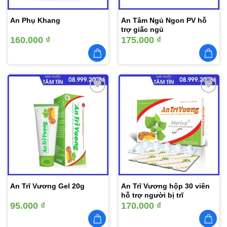
An Phụ Khang
An Tâm Ngủ Ngon PV hỗ
trợ giấc ngủ
160.000
₫
175.000
₫
Thêm
Thêm
vào
vào
yêu
yêu
thích
thích
An Trĩ Vương Gel 20g
An Trĩ Vương hộp 30 viên
hỗ trợ người bị trĩ
95.000
₫
170.000
₫