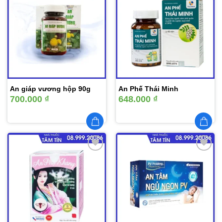
Thêm
Thêm
vào
vào
yêu
yêu
thích
thích
An giáp vương hộp 90g
An Phế Thái Minh
700.000
₫
648.000
₫
Thêm
Thêm
vào
vào
yêu
yêu
thích
thích