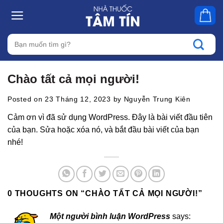
Skip
to
content
Tìm
kiếm:
Chào tất cả mọi người!
Posted on
23 Tháng 12, 2023
by
Nguyễn Trung Kiên
Cảm ơn vì đã sử dụng WordPress. Đây là bài viết đầu tiên
của bạn. Sửa hoặc xóa nó, và bắt đầu bài viết của bạn
nhé!
0 THOUGHTS ON “
CHÀO TẤT CẢ MỌI NGƯỜI!
”
Một người bình luận WordPress
says: