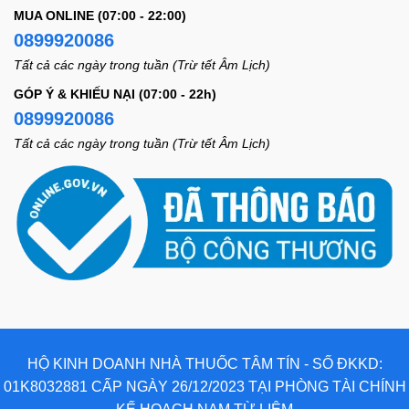
MUA ONLINE (07:00 - 22:00)
0899920086
Tất cả các ngày trong tuần (Trừ tết Âm Lịch)
GÓP Ý & KHIẾU NẠI (07:00 - 22h)
0899920086
Tất cả các ngày trong tuần (Trừ tết Âm Lịch)
HỘ KINH DOANH NHÀ THUỐC TÂM TÍN - SỐ ĐKKD:
01K8032881 CẤP NGÀY 26/12/2023 TẠI PHÒNG TÀI CHÍNH