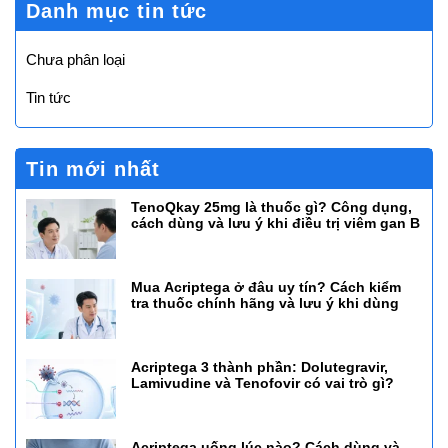
Danh mục tin tức
Chưa phân loại
Tin tức
Tin mới nhất
TenoQkay 25mg là thuốc gì? Công dụng,
cách dùng và lưu ý khi điều trị viêm gan B
Mua Acriptega ở đâu uy tín? Cách kiểm
tra thuốc chính hãng và lưu ý khi dùng
Acriptega 3 thành phần: Dolutegravir,
Lamivudine và Tenofovir có vai trò gì?
Acriptega uống lúc nào? Cách dùng và