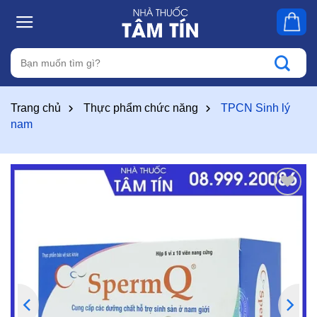
Skip
to
content
Tìm
kiếm:
Trang chủ
Thực phẩm chức năng
TPCN Sinh lý
nam
Thêm
vào
yêu
thích