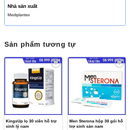
Nhà sản xuất
Mediplantex
Sản phẩm tương tự
Thêm
Thêm
vào
vào
yêu
yêu
thích
thích
KingsUp lọ 30 viên hỗ trợ
Men Sterona hộp 30 gói hỗ
sinh lý nam
trợ sinh sản nam