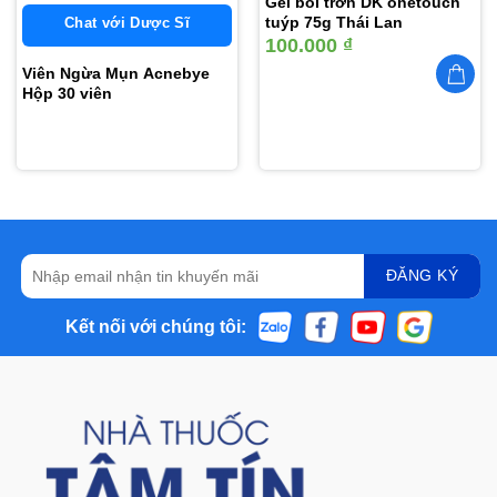
Gel bôi trơn DK onetouch
tuýp 75g Thái Lan
Chat với Dược Sĩ
100.000
₫
Viên Ngừa Mụn Acnebye
Hộp 30 viên
Kết nối với chúng tôi: