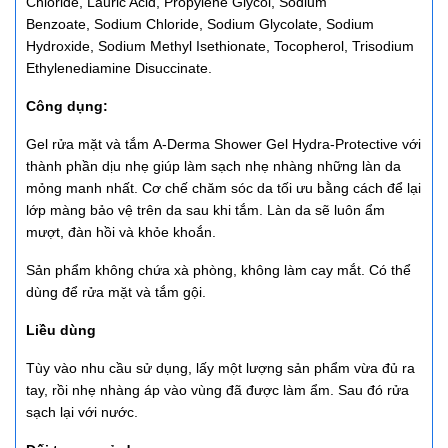
Chloride, Lauric Acid, Propylene Glycol, Sodium
Benzoate, Sodium Chloride, Sodium Glycolate, Sodium
Hydroxide, Sodium Methyl Isethionate, Tocopherol, Trisodium
Ethylenediamine Disuccinate.
Công dụng:
Gel rửa mặt và tắm A-Derma Shower Gel Hydra-Protective với
thành phần dịu nhẹ giúp làm sạch nhẹ nhàng những làn da
mỏng manh nhất. Cơ chế chăm sóc da tối ưu bằng cách để lại
lớp màng bảo vệ trên da sau khi tắm. Làn da sẽ luôn ẩm
mượt, đàn hồi và khỏe khoắn.
Sản phẩm không chứa xà phòng, không làm cay mắt. Có thể
dùng để rửa mặt và tắm gội.
Liều dùng
Tùy vào nhu cầu sử dụng, lấy một lượng sản phẩm vừa đủ ra
tay, rồi nhẹ nhàng áp vào vùng đã được làm ẩm. Sau đó rửa
sạch lại với nước.