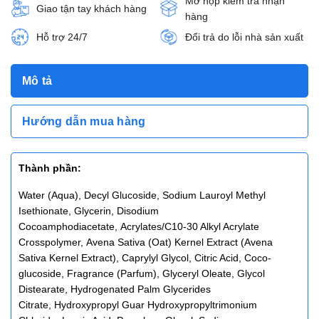
Mở hộp kiểm tra nhận
Giao tận tay khách hàng
hàng
Hỗ trợ 24/7
Đổi trả do lỗi nhà sản xuất
Mô tả
Hướng dẫn mua hàng
Thành phần:
Water (Aqua), Decyl Glucoside, Sodium Lauroyl Methyl
Isethionate, Glycerin, Disodium
Cocoamphodiacetate, Acrylates/C10-30 Alkyl Acrylate
Crosspolymer, Avena Sativa (Oat) Kernel Extract (Avena
Sativa Kernel Extract), Caprylyl Glycol, Citric Acid, Coco-
glucoside, Fragrance (Parfum), Glyceryl Oleate, Glycol
Distearate, Hydrogenated Palm Glycerides
Citrate, Hydroxypropyl Guar Hydroxypropyltrimonium