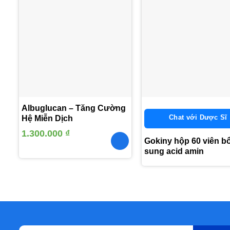
Thêm
vào
yêu
thích
Albuglucan – Tăng Cường
Chat với Dược Sĩ
Hệ Miễn Dịch
1.300.000
₫
Gokiny hộp 60 viên b
sung acid amin