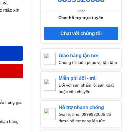
h và
c mắc xin
Hoặc
Chat hỗ trợ trực tuyến
Chat với chúng tôi
hống oxy hóa, giải độc gan số lượng
Giao hàng tận nơi
Chúng tôi luôn phục vụ tận tâm
Miễn phí đổi - trả
Đối với sản phẩm lỗi sản xuất
hoặc vận chuyển
ếu hàng giả
Hỗ trợ nhanh chóng
Gọi Hotline: 0899920086 để
được hỗ trợ ngay lập tức
nhận hàng