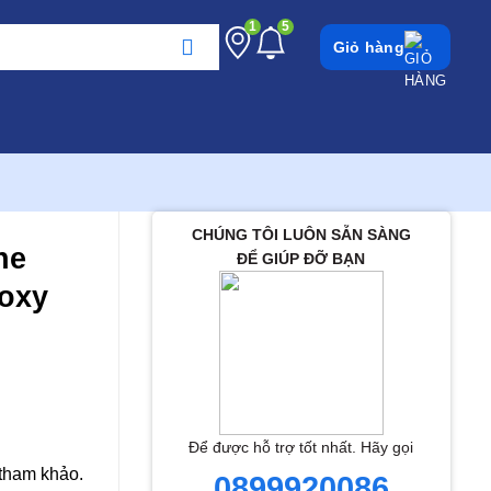
1
5
Giỏ hàng
CHÚNG TÔI LUÔN SẴN SÀNG
ne
ĐỂ GIÚP ĐỠ BẠN
 oxy
Để được hỗ trợ tốt nhất. Hãy gọi
 tham khảo.
0899920086