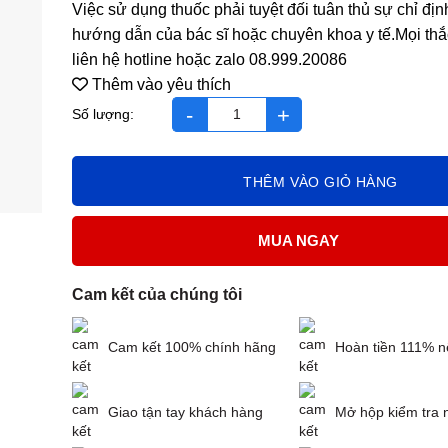
Việc sử dụng thuốc phải tuyệt đối tuân thủ sự chỉ địn
hướng dẫn của bác sĩ hoặc chuyên khoa y tế.Mọi thắ
liên hệ hotline hoặc zalo 08.999.20086
Thêm vào yêu thích
Viên Uống Provini Glutathione 500mg làm trắng gia, c
THÊM VÀO GIỎ HÀNG
MUA NGAY
Cam kết của chúng tôi
Cam kết 100% chính hãng
Hoàn tiền 111% n
Giao tận tay khách hàng
Mở hộp kiểm tra 