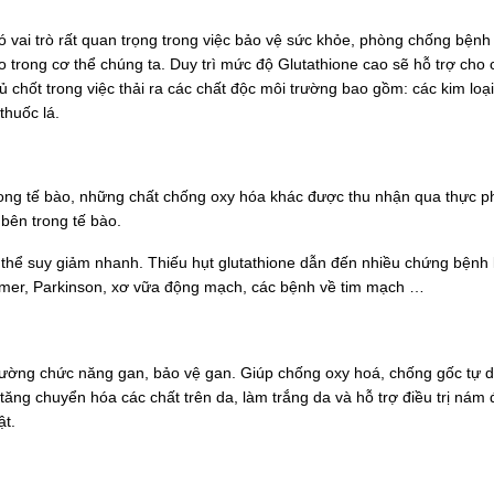
ó vai trò rất quan trọng trong việc bảo vệ sức khỏe, phòng chống bệnh 
o trong cơ thể chúng ta. Duy trì mức độ Glutathione cao sẽ hỗ trợ cho
ủ chốt trong việc thải ra các chất độc môi trường bao gồm: các kim loạ
thuốc lá.
 trong tế bào, những chất chống oxy hóa khác được thu nhận qua thực 
bên trong tế bào.
ơ thể suy giảm nhanh. Thiếu hụt glutathione dẫn đến nhiều chứng bệnh 
heimer, Parkinson, xơ vữa động mạch, các bệnh về tim mạch …
 cường chức năng gan, bảo vệ gan. Giúp chống oxy hoá, chống gốc tự 
ăng chuyển hóa các chất trên da, làm trắng da và hỗ trợ điều trị nám 
ật.