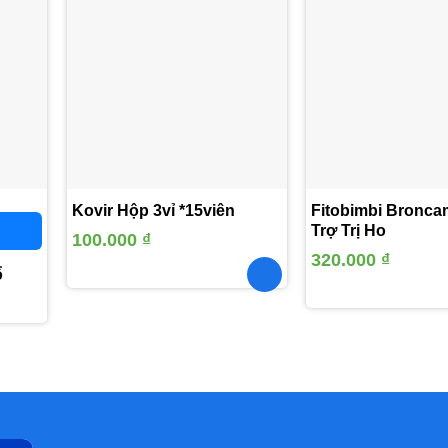
Thêm
Thêm
vào
vào
yêu
yêu
thích
thích
Kovir Hộp 3vỉ *15viên
Fitobimbi Broncam
Trợ Trị Ho
100.000
₫
320.000
₫
ổ