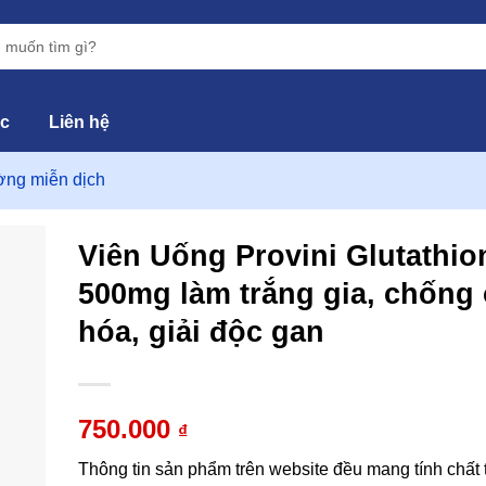
ức
Liên hệ
ng miễn dịch
Viên Uống Provini Glutathio
500mg làm trắng gia, chống
hêm
hóa, giải độc gan
vào
yêu
hích
750.000
₫
Thông tin sản phẩm trên website đều mang tính chất