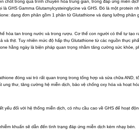
en chốt trong quá trình chuyển hóa trung gian, trong đáp ứng miễn dịc
gọi là GHS Gamma Glutamylcysteinglycine và GHS. Đó là một protein n
tathione: dạng đơn phân gồm 1 phân tử Glutathione và dạng lưỡng phân
thể hòa tan trong nước và trong rượu. Cơ thể con người có thể tự tạo r
uả và thịt. Tuy nhiên mức độ hấp thụ Glutathione từ các nguồn thực p
athione hằng ngày là biện pháp quan trọng nhằm tăng cường sức khỏe, 
athione đóng vai trò rất quan trọng trong tổng hợp và sửa chữa AND, 
hất ung thư, tăng cường hệ miễn dịch, bảo vệ chống oxy hóa và hoạt h
iết yếu đối với hệ thống miễn dịch, có nhu cầu cao về GHS để hoạt độ
 nhiễm khuẩn sẽ dẫn đến tình trạng đáp ứng miễn dịch kém nhạy bén.