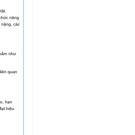
tật.
 chức năng
i nặng, các
phẩm như
liên quan
do, hạn
đạt hiệu