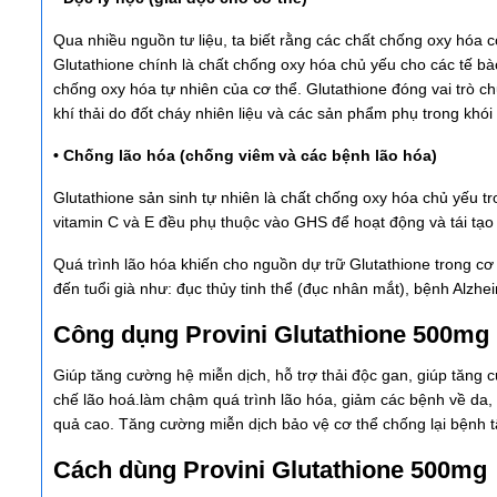
Qua nhiều nguồn tư liệu, ta biết rằng các chất chống oxy hóa c
Glutathione chính là chất chống oxy hóa chủ yếu cho các tế bà
chống oxy hóa tự nhiên của cơ thể. Glutathione đóng vai trò ch
khí thải do đốt cháy nhiên liệu và các sản phẩm phụ trong khói 
• Chống lão hóa (chống viêm và các bệnh lão hóa)
Glutathione sản sinh tự nhiên là chất chống oxy hóa chủ yếu
vitamin C và E đều phụ thuộc vào GHS để hoạt động và tái tạo 
Quá trình lão hóa khiến cho nguồn dự trữ Glutathione trong c
đến tuổi già như: đục thủy tinh thể (đục nhân mắt), bệnh Alz
Công dụng Provini Glutathione 500mg
Giúp tăng cường hệ miễn dịch, hỗ trợ thải độc gan, giúp tăng
chế lão hoá.làm chậm quá trình lão hóa, giảm các bệnh về da, t
quả cao. Tăng cường miễn dịch bảo vệ cơ thể chống lại bệnh t
Cách dùng Provini Glutathione 500mg