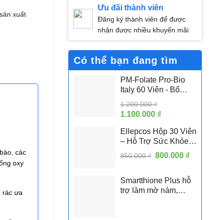
Ưu đãi thành viên
 sản xuất
Đăng ký thành viên để được
nhận được nhiều khuyến mãi
Có thể bạn đang tìm
PM-Folate Pro-Bio
Italy 60 Viên - Bổ
Sung Folate Hoạt
1.200.000
₫
Tính 5-MTHF Hỗ Trợ
Giá
1.100.000
₫
Giá
Sức Khỏe Sinh Sản
gốc
hiện
Nữ
Ellepcos Hộp 30 Viên
là:
tại
– Hỗ Trợ Sức Khỏe
1.200.000 ₫.
là:
Sinh Sản Nữ, Hỗ Trợ
 bào, các
Giá
800.000
1.100.000 ₫.
₫
Giá
850.000
₫
Phụ Nữ PCOS
hống oxy
gốc
hiện
là:
tại
Smartthione Plus hỗ
850.000 ₫.
là:
trợ làm mờ nám,
 rác ưa
800.000 
trắng da hộp 60 viên