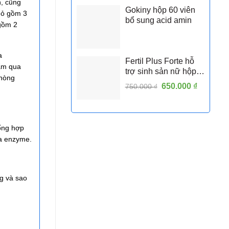
h, cũng
Gokiny hộp 60 viên
hỏ gồm 3
bổ sung acid amin
 gồm 2
a
Fertil Plus Forte hỗ
hẩm qua
trợ sinh sản nữ hộp
phòng
30 viên
Giá
650.000
₫
Giá
750.000
₫
gốc
hiện
là:
tại
750.000 ₫.
là:
tổng hợp
650.000 
óa enzyme.
ng và sao