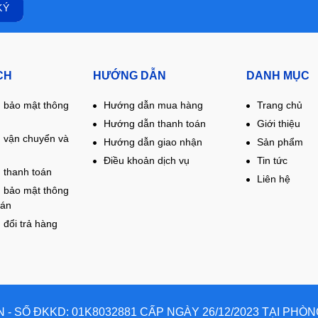
CH
HƯỚNG DẪN
DANH MỤC
 bảo mật thông
Hướng dẫn mua hàng
Trang chủ
Hướng dẫn thanh toán
Giới thiệu
 vận chuyển và
Hướng dẫn giao nhận
Sản phẩm
Điều khoản dịch vụ
Tin tức
 thanh toán
Liên hệ
 bảo mật thông
oán
 đổi trả hàng
- SỐ ĐKKD: 01K8032881 CẤP NGÀY 26/12/2023 TẠI PHÒ