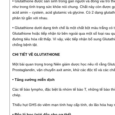
• Glutathione được sản sinh trong gan người và đóng vai trò th
như trong tình trạng sức khỏe nói chung. Chất này còn được 
acid amin – cystein, acid glutamic và glycine. Có 2 dạng glu
phân tử gắn với nhau.
• Glutathione dưới dạng tinh chế là một chất bột màu trắng có 
Glutathione hoặc tiếp nhận từ bên ngoài qua một số loại rau q
đường tiêu hóa rất thấp. Vì vậy, việc tiếp nhận bổ sung Glut
chống bệnh tật.
CHI TIẾT VỀ GLUTATHIONE
Một bài quan trọng trong Niên giám dược học nêu rõ rằng Glut
Prostaglandin, vận chuyển axit amin, khử các độc tố và các c
• Tăng cường miễn dịch
Các tế bào lympho, đặc biệt là nhóm tế bào T, những tế bào th
chép.
Thiếu hụt GHS do viêm mạn tính hay cấp tính, do lão hóa hay
• Độc lý học (giải độc cho cơ thể)