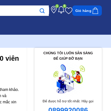
1
5
Giỏ hàng
CHÚNG TÔI LUÔN SẴN SÀNG
0 viên
ĐỂ GIÚP ĐỠ BẠN
 tham khảo.
h và
Để được hỗ trợ tốt nhất. Hãy gọi
c mắc xin
0899920086