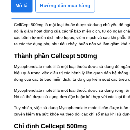
Mô tả
Hướng dẫn mua hàng
CellCept 500mg là một loại thuốc được sử dụng chủ yếu để ngă
nó là giảm hoạt động của các tế bào miễn dịch, từ đó ngăn chặ
các bệnh tự miễn dịch như lupus, viêm mạch và sau khi phẫu t
ra các tác dụng phụ như tiêu chảy, buồn nôn và làm giảm khả n
Thành phần Cellcept 500mg
Mycophenolate mofetil là một loại thuốc được sử dụng để ngăn c
hiệu quả trong việc điều trị các bệnh lý liên quan đến hệ thố
động của các tế bào miễn dịch, từ đó giúp kiểm soát các triệu
Mycophenolate mofetil là một loại thuốc được sử dụng rộng rã
Nó có thể được sử dụng đơn độc hoặc kết hợp với các loại thuố
Tuy nhiên, việc sử dụng Mycophenolate mofetil cần được tuân 
xuyên kiểm tra sức khỏe và theo dõi các chỉ số máu khi sử dụn
Chỉ định Cellcept 500mg