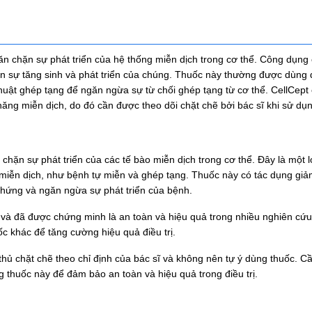
n chặn sự phát triển của hệ thống miễn dịch trong cơ thể. Công dụng
n sự tăng sinh và phát triển của chúng. Thuốc này thường được dùng đ
huật ghép tạng để ngăn ngừa sự từ chối ghép tạng từ cơ thể. CellCept 
ăng miễn dịch, do đó cần được theo dõi chặt chẽ bởi bác sĩ khi sử dụ
hặn sự phát triển của các tế bào miễn dịch trong cơ thể. Đây là một l
ng miễn dịch, như bệnh tự miễn và ghép tạng. Thuốc này có tác dụng gi
 chứng và ngăn ngừa sự phát triển của bệnh.
i và đã được chứng minh là an toàn và hiệu quả trong nhiều nghiên cứ
c khác để tăng cường hiệu quả điều trị.
thủ chặt chẽ theo chỉ định của bác sĩ và không nên tự ý dùng thuốc. C
g thuốc này để đảm bảo an toàn và hiệu quả trong điều trị.