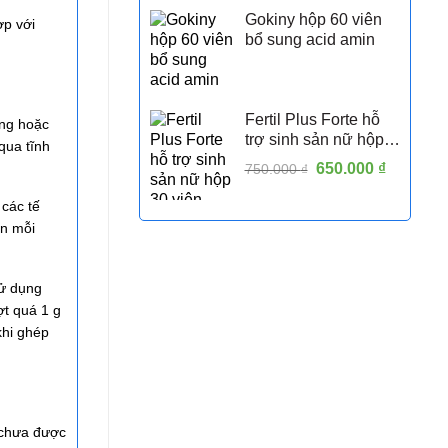
Gokiny hộp 60 viên
ợp với
bổ sung acid amin
Fertil Plus Forte hỗ
ống hoặc
trợ sinh sản nữ hộp
qua tĩnh
30 viên
Giá
650.000
₫
Giá
750.000
₫
gốc
hiện
 các tế
là:
tại
ần mỗi
750.000 ₫.
là:
650.000 
sử dụng
ợt quá 1 g
khi ghép
 chưa được