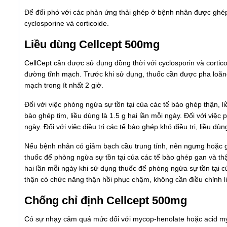
Để đối phó với các phản ứng thải ghép ở bệnh nhân được ghép
cyclosporine và corticoide.
Liều dùng Cellcept 500mg
CellCept cần được sử dụng đồng thời với cyclosporin và cort
đường tĩnh mạch. Trước khi sử dụng, thuốc cần được pha loãn
mạch trong ít nhất 2 giờ.
Đối với việc phòng ngừa sự tồn tại của các tế bào ghép thận, li
bào ghép tim, liều dùng là 1.5 g hai lần mỗi ngày. Đối với việc
ngày. Đối với việc điều trị các tế bào ghép khó điều trị, liều dùn
Nếu bệnh nhân có giảm bạch cầu trung tính, nên ngưng hoặc giả
thuốc để phòng ngừa sự tồn tại của các tế bào ghép gan và th
hai lần mỗi ngày khi sử dụng thuốc để phòng ngừa sự tồn tại 
thận có chức năng thận hồi phục chậm, không cần điều chỉnh l
Chống chỉ định Cellcept 500mg
Có sự nhạy cảm quá mức đối với mycop-henolate hoặc acid myc