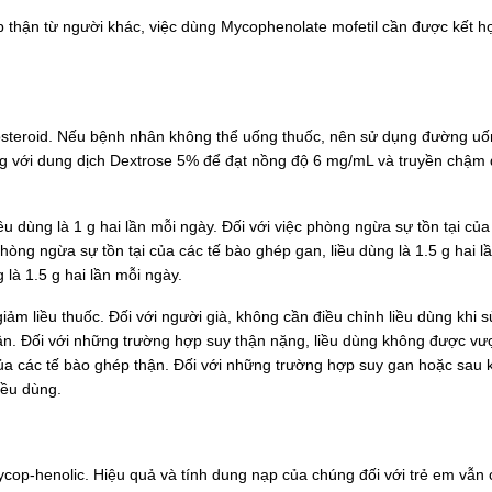
 thận từ người khác, việc dùng Mycophenolate mofetil cần được kết h
icosteroid. Nếu bệnh nhân không thể uống thuốc, nên sử dụng đường u
g với dung dịch Dextrose 5% để đạt nồng độ 6 mg/mL và truyền chậm 
ều dùng là 1 g hai lần mỗi ngày. Đối với việc phòng ngừa sự tồn tại của
 phòng ngừa sự tồn tại của các tế bào ghép gan, liều dùng là 1.5 g hai l
g là 1.5 g hai lần mỗi ngày.
m liều thuốc. Đối với người già, không cần điều chỉnh liều dùng khi 
ận. Đối với những trường hợp suy thận nặng, liều dùng không được vư
của các tế bào ghép thận. Đối với những trường hợp suy gan hoặc sau 
iều dùng.
op-henolic. Hiệu quả và tính dung nạp của chúng đối với trẻ em vẫn