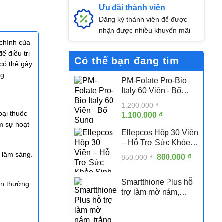
Ưu đãi thành viên
Đăng ký thành viên để được
nhận được nhiều khuyến mãi
 chính của
ể điều trị
Có thể bạn đang tìm
có thể gây
ng
PM-Folate Pro-Bio
Italy 60 Viên - Bổ
Sung Folate Hoạt
1.200.000
₫
Tính 5-MTHF Hỗ Trợ
oại thuốc
Giá
1.100.000
₫
Giá
Sức Khỏe Sinh Sản
ảm sự hoạt
gốc
hiện
Nữ
Ellepcos Hộp 30 Viên
là:
tại
– Hỗ Trợ Sức Khỏe
1.200.000 ₫.
là:
Sinh Sản Nữ, Hỗ Trợ
u lâm sàng.
Giá
800.000
1.100.000 ₫.
₫
Giá
850.000
₫
Phụ Nữ PCOS
gốc
hiện
là:
tại
Smartthione Plus hỗ
ần thường
850.000 ₫.
là:
trợ làm mờ nám,
800.000 
trắng da hộp 60 viên