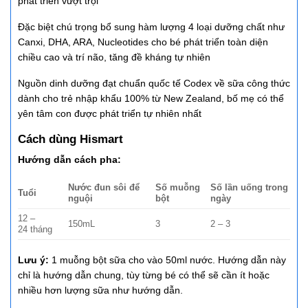
phát triển vượt trội
Đặc biệt chú trọng bổ sung hàm lượng 4 loại dưỡng chất như
Canxi, DHA, ARA, Nucleotides cho bé phát triển toàn diện
chiều cao và trí não, tăng đề kháng tự nhiên
Nguồn dinh dưỡng đạt chuẩn quốc tế Codex về sữa công thức
dành cho trẻ nhập khẩu 100% từ New Zealand, bố mẹ có thể
yên tâm con được phát triển tự nhiên nhất
Cách dùng Hismart
Hướng dẫn cách pha:
Nước đun sôi để
Số muỗng
Số lần uống trong
Tuổi
nguội
bột
ngày
12 –
150mL
3
2 – 3
24 tháng
Lưu ý:
1 muỗng bột sữa cho vào 50ml nước. Hướng dẫn này
chỉ là hướng dẫn chung, tùy từng bé có thể sẽ cần ít hoặc
nhiều hơn lượng sữa như hướng dẫn.