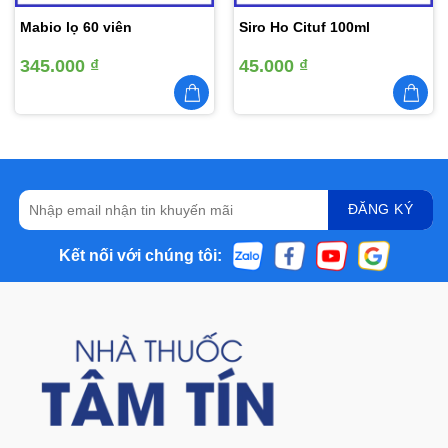
Mabio lọ 60 viên
Siro Ho Cituf 100ml
345.000
₫
45.000
₫
Kết nối với chúng tôi: