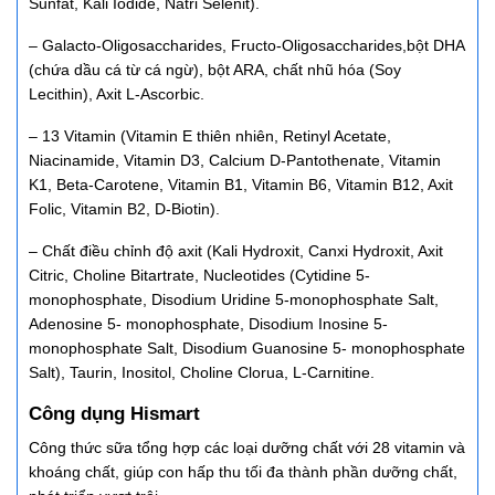
Sunfat, Kali Iodide, Natri Selenit).
– Galacto-Oligosaccharides, Fructo-Oligosaccharides,bột DHA
(chứa dầu cá từ cá ngừ), bột ARA, chất nhũ hóa (Soy
Lecithin), Axit L-Ascorbic.
– 13 Vitamin (Vitamin E thiên nhiên, Retinyl Acetate,
Niacinamide, Vitamin D3, Calcium D-Pantothenate, Vitamin
K1, Beta-Carotene, Vitamin B1, Vitamin B6, Vitamin B12, Axit
Folic, Vitamin B2, D-Biotin).
– Chất điều chỉnh độ axit (Kali Hydroxit, Canxi Hydroxit, Axit
Citric, Choline Bitartrate, Nucleotides (Cytidine 5-
monophosphate, Disodium Uridine 5-monophosphate Salt,
Adenosine 5- monophosphate, Disodium Inosine 5-
monophosphate Salt, Disodium Guanosine 5- monophosphate
Salt), Taurin, Inositol, Choline Clorua, L-Carnitine.
Công dụng Hismart
Công thức sữa tổng hợp các loại dưỡng chất với 28 vitamin và
khoáng chất, giúp con hấp thu tối đa thành phần dưỡng chất,