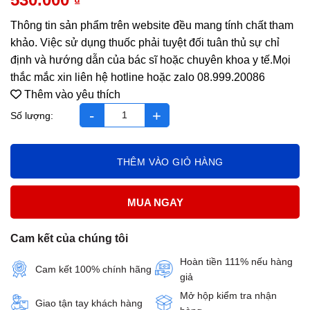
₫
Thông tin sản phẩm trên website đều mang tính chất tham
khảo. Việc sử dụng thuốc phải tuyệt đối tuân thủ sự chỉ
định và hướng dẫn của bác sĩ hoặc chuyên khoa y tế.Mọi
thắc mắc xin liên hệ hotline hoặc zalo 08.999.20086
Thêm vào yêu thích
Sữa Hismart 3 (12-24 tháng tuổi) Hộp 800g số lượng
THÊM VÀO GIỎ HÀNG
MUA NGAY
Cam kết của chúng tôi
Hoàn tiền 111% nếu hàng
Cam kết 100% chính hãng
giả
Mở hộp kiểm tra nhận
Giao tận tay khách hàng