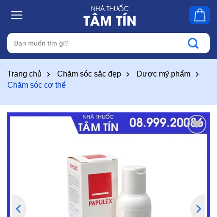
Skip
to
content
Tìm
kiếm:
Trang chủ
Chăm sóc sắc đẹp
Dược mỹ phẩm
Chăm sóc cơ thể
Thêm
vào
yêu
thích