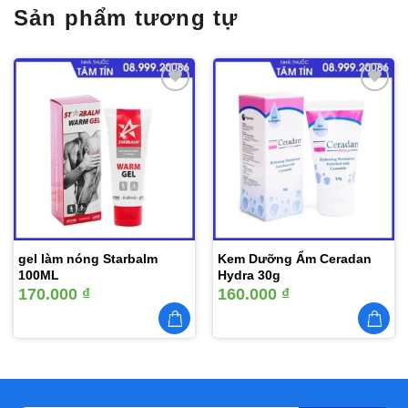
Sản phẩm tương tự
Thêm
Thêm
vào
vào
yêu
yêu
thích
thích
gel làm nóng Starbalm
Kem Dưỡng Ẩm Ceradan
100ML
Hydra 30g
170.000
₫
160.000
₫