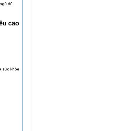
 ngủ đủ
ều cao
à sức khỏe