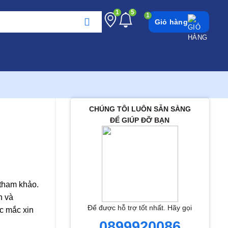
1
5
Giỏ hàng
CHÚNG TÔI LUÔN SẴN SÀNG
ĐỂ GIÚP ĐỠ BẠN
 tham khảo.
h và
Để được hỗ trợ tốt nhất. Hãy gọi
c mắc xin
0899920086