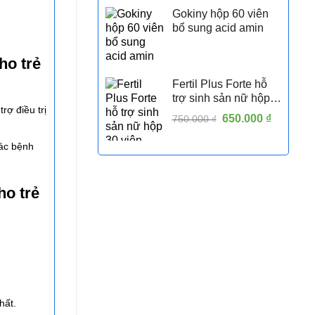
Gokiny hộp 60 viên
bổ sung acid amin
ho trẻ
Fertil Plus Forte hỗ
trợ sinh sản nữ hộp
rợ điều trị
30 viên
Giá
650.000
₫
Giá
750.000
₫
gốc
hiện
các bệnh
là:
tại
750.000 ₫.
là:
650.000 
ho trẻ
hất.