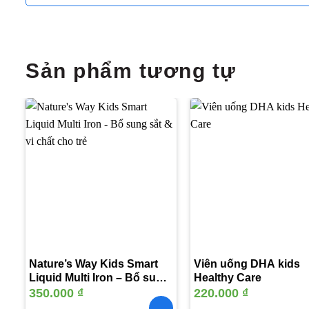
Sản phẩm tương tự
Thêm
vào
yêu
thích
Nature’s Way Kids Smart
Viên uống DHA kids
Liquid Multi Iron – Bổ sung
Healthy Care
sắt & vi chất cho trẻ
350.000
₫
220.000
₫