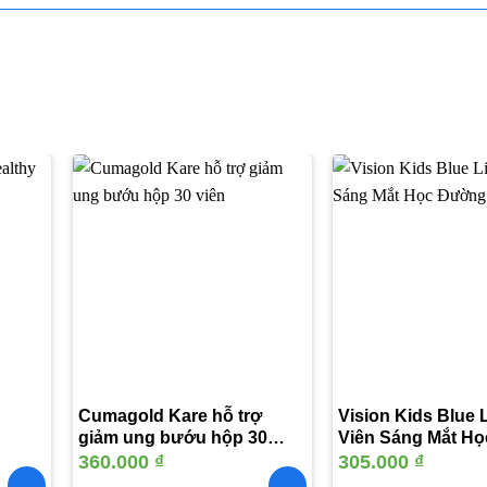
Thêm
Thêm
vào
vào
yêu
yêu
thích
thích
Cumagold Kare hỗ trợ
Vision Kids Blue L
giảm ung bướu hộp 30
Viên Sáng Mắt H
viên
360.000
₫
305.000
₫