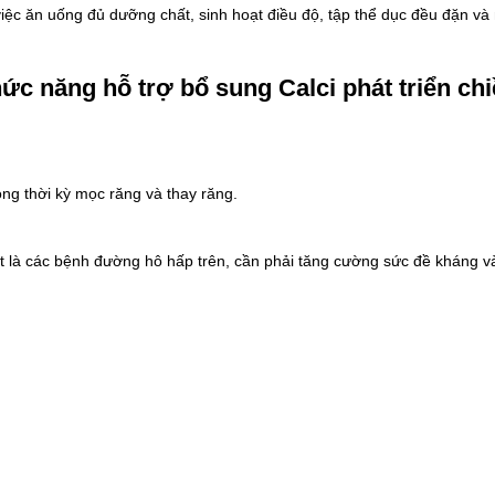
việc ăn uống đủ dưỡng chất, sinh hoạt điều độ, tập thể dục đều đặn và
c năng hỗ trợ bổ sung Calci phát triển chi
rong thời kỳ mọc răng và thay răng.
t là các bệnh đường hô hấp trên, cần phải tăng cường sức đề kháng v