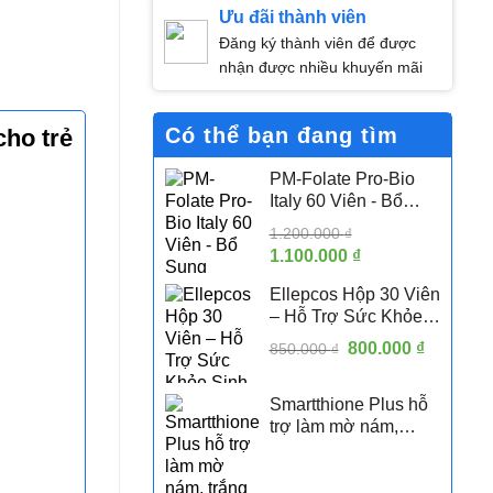
Ưu đãi thành viên
Đăng ký thành viên để được
nhận được nhiều khuyến mãi
Có thể bạn đang tìm
cho trẻ
PM-Folate Pro-Bio
Italy 60 Viên - Bổ
Sung Folate Hoạt
1.200.000
₫
Tính 5-MTHF Hỗ Trợ
Giá
1.100.000
₫
Giá
Sức Khỏe Sinh Sản
gốc
hiện
Nữ
Ellepcos Hộp 30 Viên
là:
tại
– Hỗ Trợ Sức Khỏe
1.200.000 ₫.
là:
Sinh Sản Nữ, Hỗ Trợ
Giá
800.000
1.100.000 ₫.
₫
Giá
850.000
₫
Phụ Nữ PCOS
gốc
hiện
là:
tại
Smartthione Plus hỗ
850.000 ₫.
là:
trợ làm mờ nám,
800.000 
trắng da hộp 60 viên