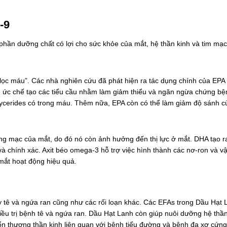
-9
hần dưỡng chất có lợi cho sức khỏe của mắt, hệ thần kinh và tim mạc
 lọc máu”. Các nhà nghiên cứu đã phát hiện ra tác dụng chính của EPA 
sẽ ức chế tạo các tiểu cầu nhằm làm giảm thiểu và ngăn ngừa chứng bệ
iglycerides có trong máu. Thêm nữa, EPA còn có thể làm giảm độ sánh 
õng mạc của mắt, do đó nó còn ảnh hưởng đến thị lực ở mắt. DHA tạo ra
và chính xác. Axit béo omega-3 hỗ trợ việc hình thành các nơ-ron và 
 mắt hoạt động hiệu quả.
 tê và ngứa ran cũng như các rối loạn khác. Các EFAs trong Dầu Hạt 
iều trị bệnh tê và ngứa ran. Dầu Hạt Lanh còn giúp nuôi dưỡng hệ thần
 tổn thương thần kinh liên quan với bệnh tiểu đường và bệnh đa xơ cứng