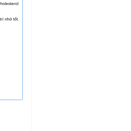
holesterol
í nhớ tốt.