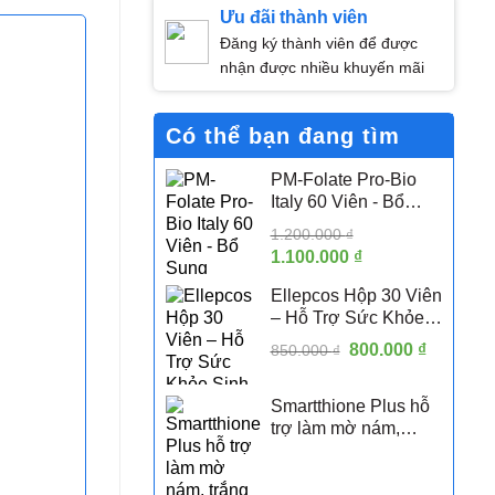
Ưu đãi thành viên
Đăng ký thành viên để được
nhận được nhiều khuyến mãi
Có thể bạn đang tìm
PM-Folate Pro-Bio
Italy 60 Viên - Bổ
Sung Folate Hoạt
1.200.000
₫
Tính 5-MTHF Hỗ Trợ
Giá
1.100.000
₫
Giá
Sức Khỏe Sinh Sản
gốc
hiện
Nữ
Ellepcos Hộp 30 Viên
là:
tại
– Hỗ Trợ Sức Khỏe
1.200.000 ₫.
là:
Sinh Sản Nữ, Hỗ Trợ
Giá
800.000
1.100.000 ₫.
₫
Giá
850.000
₫
Phụ Nữ PCOS
gốc
hiện
là:
tại
Smartthione Plus hỗ
850.000 ₫.
là:
trợ làm mờ nám,
800.000 
trắng da hộp 60 viên