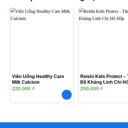
Thêm
vào
yêu
thích
Viên Uống Healthy Care
Reishi Kids Protect –
Milk Calcium
Đề Kháng Linh Chi H
220.000
₫
250.000
₫