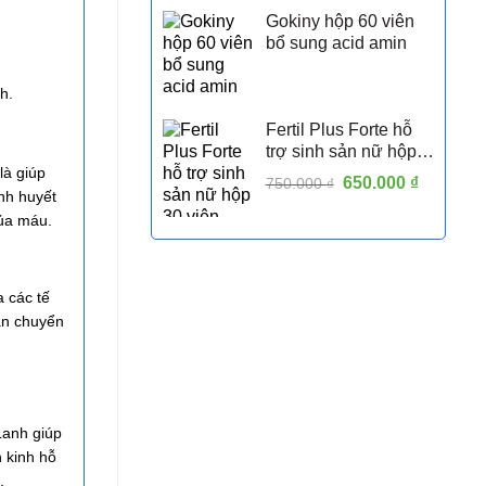
Gokiny hộp 60 viên
bổ sung acid amin
h.
Fertil Plus Forte hỗ
trợ sinh sản nữ hộp
là giúp
30 viên
Giá
650.000
₫
Giá
750.000
₫
nh huyết
gốc
hiện
của máu.
là:
tại
750.000 ₫.
là:
650.000 
 các tế
vận chuyển
Lanh giúp
 kinh hỗ
.