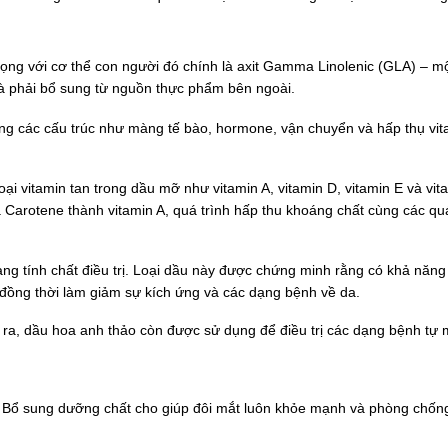
rọng với cơ thể con người đó chính là axit Gamma Linolenic (GLA) – m
 phải bổ sung từ nguồn thực phẩm bên ngoài.
ựng các cấu trúc như màng tế bào, hormone, vận chuyển và hấp thụ vi
i vitamin tan trong dầu mỡ như vitamin A, vitamin D, vitamin E và vit
a Carotene thành vitamin A, quá trình hấp thu khoáng chất cùng các quá
ng tính chất điều trị. Loại dầu này được chứng minh rằng có khả năng
 đồng thời làm giảm sự kích ứng và các dạng bệnh về da.
ra, dầu hoa anh thảo còn được sử dụng để điều trị các dạng bệnh tự m
 Bổ sung dưỡng chất cho giúp đôi mắt luôn khỏe mạnh và phòng chố