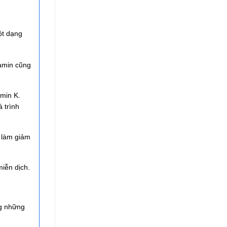
ột dạng
tamin cũng
amin K.
 trình
 làm giảm
iễn dịch.
ng những