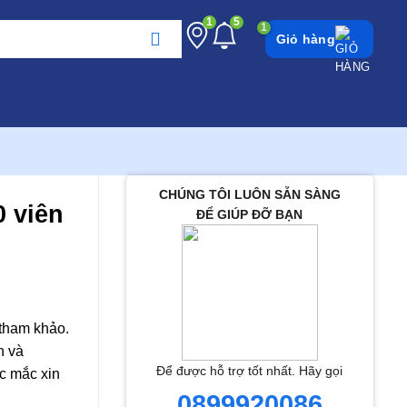
1
5
Giỏ hàng
CHÚNG TÔI LUÔN SẴN SÀNG
0 viên
ĐỂ GIÚP ĐỠ BẠN
 tham khảo.
h và
Để được hỗ trợ tốt nhất. Hãy gọi
c mắc xin
0899920086