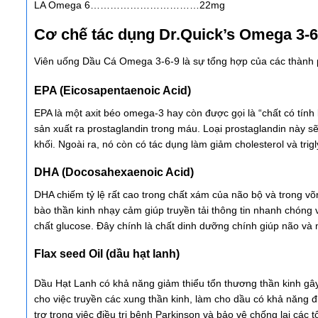
LA Omega 6……………………………22mg
Cơ chế tác dụng Dr.Quick’s Omega 3-6
Viên uống Dầu Cá Omega 3-6-9 là sự tổng hợp của các thành p
EPA (Eicosapentaenoic Acid)
EPA là một axit béo omega-3 hay còn được gọi là “chất có tính
sản xuất ra prostaglandin trong máu. Loại prostaglandin này 
khối. Ngoài ra, nó còn có tác dụng làm giảm cholesterol và tr
DHA (Docosahexaenoic Acid)
DHA chiếm tỷ lệ rất cao trong chất xám của não bộ và trong v
bào thần kinh nhạy cảm giúp truyền tải thông tin nhanh chóng 
chất glucose. Đây chính là chất dinh dưỡng chính giúp não và
Flax seed Oil (dầu hạt lanh)
Dầu Hạt Lanh có khả năng giảm thiểu tổn thương thần kinh gây
cho việc truyền các xung thần kinh, làm cho dầu có khả năng đ
trợ trong việc điều trị bệnh Parkinson và bảo vệ chống lại các