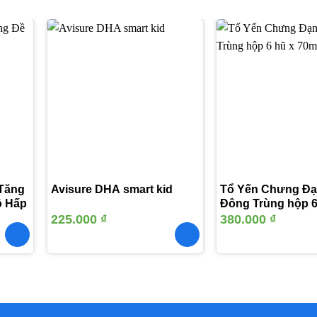
Thêm
Thêm
vào
vào
yêu
yêu
thích
thích
 Tăng
Avisure DHA smart kid
Tổ Yến Chưng Đ
ô Hấp
Đông Trùng hộp 6
70ml
225.000
₫
380.000
₫