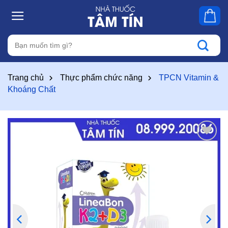
Skip
to
content
Tìm
kiếm:
Trang chủ
Thực phẩm chức năng
TPCN Vitamin &
Khoáng Chất
Thêm
vào
yêu
thích