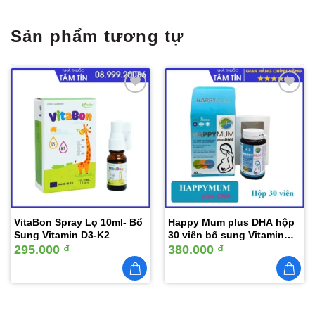
Sản phẩm tương tự
Thêm
Thêm
vào
vào
yêu
yêu
thích
thích
VitaBon Spray Lọ 10ml- Bổ
Happy Mum plus DHA hộp
Sung Vitamin D3-K2
30 viên bổ sung Vitamin
khoáng chất và DHA cho
295.000
₫
380.000
₫
bà bầu