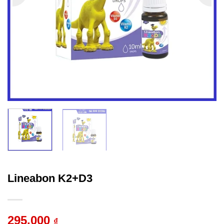
Lineabon K2+D3
295.000
₫