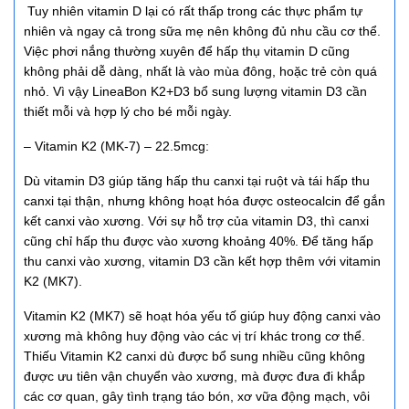
Tuy nhiên vitamin D lại có rất thấp trong các thực phẩm tự
nhiên và ngay cả trong sữa mẹ nên không đủ nhu cầu cơ thể.
Việc phơi nắng thường xuyên để hấp thụ vitamin D cũng
không phải dễ dàng, nhất là vào mùa đông, hoặc trẻ còn quá
nhỏ. Vì vậy LineaBon K2+D3 bổ sung lượng vitamin D3 cần
thiết mỗi và hợp lý cho bé mỗi ngày.
– Vitamin K2 (MK-7) – 22.5mcg:
Dù vitamin D3 giúp tăng hấp thu canxi tại ruột và tái hấp thu
canxi tại thận, nhưng không hoạt hóa được osteocalcin để gắn
kết canxi vào xương. Với sự hỗ trợ của vitamin D3, thì canxi
cũng chỉ hấp thu được vào xương khoảng 40%. Để tăng hấp
thu canxi vào xương, vitamin D3 cần kết hợp thêm với vitamin
K2 (MK7).
Vitamin K2 (MK7) sẽ hoạt hóa yếu tố giúp huy động canxi vào
xương mà không huy động vào các vị trí khác trong cơ thể.
Thiếu Vitamin K2 canxi dù được bổ sung nhiều cũng không
được ưu tiên vận chuyển vào xương, mà được đưa đi khắp
các cơ quan, gây tình trạng táo bón, xơ vữa động mạch, vôi