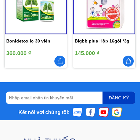
yêu
yêu
thích
thích
Bonidetox lọ 30 viên
Bigbb plus Hộp 16gói *3g
360.000
₫
145.000
₫
Kết nối với chúng tôi: