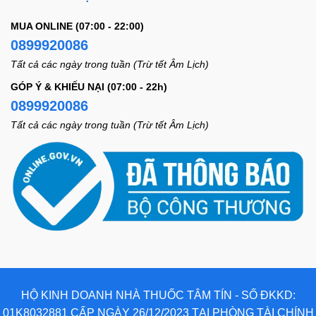
MUA ONLINE (07:00 - 22:00)
0899920086
Tất cả các ngày trong tuần (Trừ tết Âm Lịch)
GÓP Ý & KHIẾU NẠI (07:00 - 22h)
0899920086
Tất cả các ngày trong tuần (Trừ tết Âm Lịch)
HỘ KINH DOANH NHÀ THUỐC TÂM TÍN - SỐ ĐKKD:
01K8032881 CẤP NGÀY 26/12/2023 TẠI PHÒNG TÀI CHÍNH