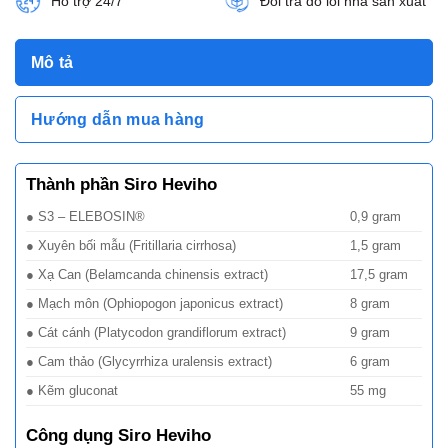
Hỗ trợ 24/7
Đổi trả do lỗi nhà sản xuất
Mô tả
Hướng dẫn mua hàng
Thành phần Siro Heviho
● S3 – ELEBOSIN®
0,9 gram
● Xuyên bối mẫu (Fritillaria cirrhosa)
1,5 gram
● Xạ Can (Belamcanda chinensis extract)
17,5 gram
● Mạch môn (Ophiopogon japonicus extract)
8 gram
● Cát cánh (Platycodon grandiflorum extract)
9 gram
● Cam thảo (Glycyrrhiza uralensis extract)
6 gram
● Kẽm gluconat
55 mg
Công dụng Siro Heviho