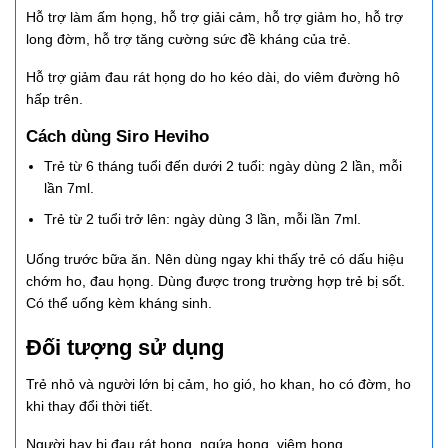
Hỗ trợ làm ấm họng, hỗ trợ giải cảm, hỗ trợ giảm ho, hỗ trợ
long đờm, hỗ trợ tăng cường sức đề kháng của trẻ.
Hỗ trợ giảm đau rát họng do ho kéo dài, do viêm đường hô
hấp trên.
Cách dùng Siro Heviho
Trẻ từ 6 tháng tuổi đến dưới 2 tuổi: ngày dùng 2 lần, mỗi
lần 7ml.
Trẻ từ 2 tuổi trở lên: ngày dùng 3 lần, mỗi lần 7ml.
Uống trước bữa ăn. Nên dùng ngay khi thấy trẻ có dấu hiệu
chớm ho, đau họng. Dùng được trong trường hợp trẻ bị sốt.
Có thể uống kèm kháng sinh.
Đối tượng sử dụng
Trẻ nhỏ và người lớn bị cảm, ho gió, ho khan, ho có đờm, ho
khi thay đổi thời tiết.
Người hay bị đau rát họng, ngứa họng, viêm họng.