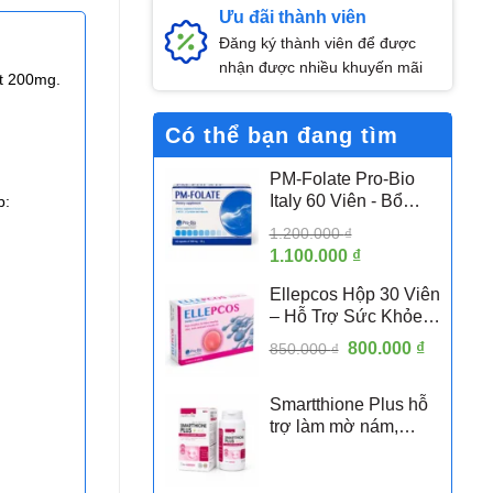
Ưu đãi thành viên
Đăng ký thành viên để được
nhận được nhiều khuyến mãi
ct 200mg.
Có thể bạn đang tìm
PM-Folate Pro-Bio
Italy 60 Viên - Bổ
p:
Sung Folate Hoạt
1.200.000
₫
Tính 5-MTHF Hỗ Trợ
Giá
1.100.000
₫
Giá
Sức Khỏe Sinh Sản
gốc
hiện
Nữ
Ellepcos Hộp 30 Viên
là:
tại
– Hỗ Trợ Sức Khỏe
1.200.000 ₫.
là:
Sinh Sản Nữ, Hỗ Trợ
Giá
800.000
1.100.000 ₫.
₫
Giá
850.000
₫
Phụ Nữ PCOS
gốc
hiện
là:
tại
Smartthione Plus hỗ
850.000 ₫.
là:
trợ làm mờ nám,
800.000 
trắng da hộp 60 viên