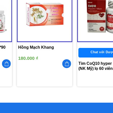
Thêm
Thêm
vào
vào
yêu
yêu
thích
thích
 *90
Hồng Mạch Khang
Chat với Dượ
180.000
₫
Tim CoQ10 hyper
(NK Mỹ) lọ 60 viên