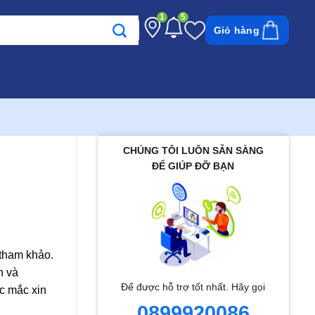
1
5
Giỏ hàng
CHÚNG TÔI LUÔN SẴN SÀNG
ĐỂ GIÚP ĐỠ BẠN
 tham khảo.
h và
Để được hỗ trợ tốt nhất. Hãy gọi
c mắc xin
0899920086