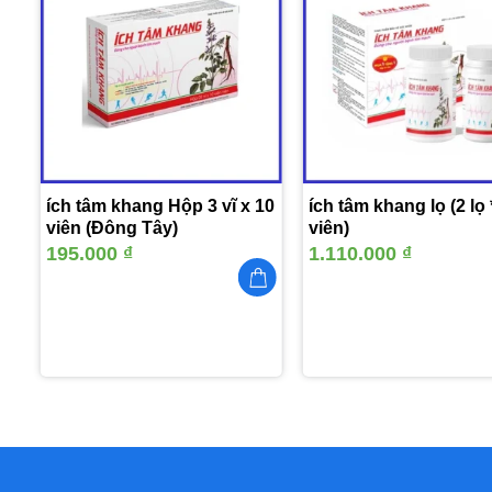
m
Thêm
vào
yêu
thích
ích tâm khang Hộp 3 vĩ x 10
ích tâm khang lọ (2 lọ
viên (Đông Tây)
viên)
195.000
₫
1.110.000
₫