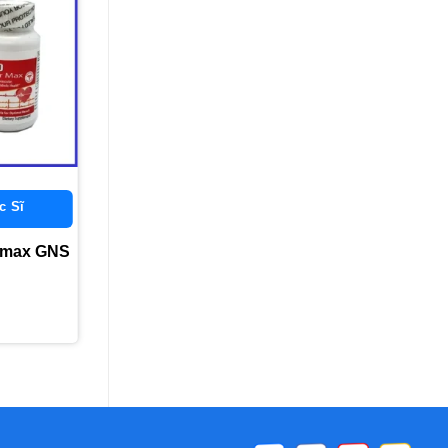
Thêm
vào
yêu
thích
c Sĩ
 max GNS