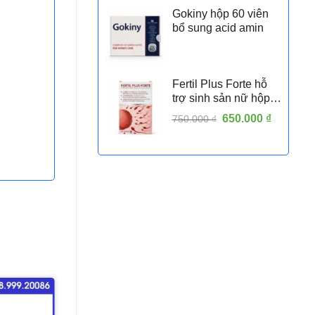
Gokiny hộp 60 viên
bổ sung acid amin
Fertil Plus Forte hỗ
trợ sinh sản nữ hộp
30 viên
Giá
650.000
₫
Giá
750.000
₫
gốc
hiện
là:
tại
750.000 ₫.
là:
650.000 