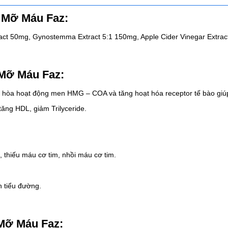
 Mỡ Máu Faz:
ract 50mg, Gynostemma Extract 5:1 150mg, Apple Cider Vinegar Extra
 Mỡ Máu Faz:
ều hòa hoạt động men HMG – COA và tăng hoạt hóa receptor tế bào giú
ăng HDL, giảm Trilyceride.
m, thiếu máu cơ tim, nhồi máu cơ tim.
 tiểu đường.
Mỡ Máu Faz: