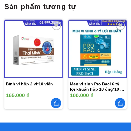
Sản phẩm tương tự
Thêm
Thêm
vào
vào
yêu
yêu
thích
thích
Bình vị hộp 2 vỉ*10 viên
Men vi sinh Pro Baci 6 tỷ
lợi khuẩn hộp 10 ống*10 ml
nâng cao sức khỏe đường
165.000
₫
100.000
₫
tiêu hóa