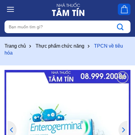
Skip
to
content
Tìm
kiếm:
Trang chủ
Thực phẩm chức năng
TPCN về tiêu
hóa
Thêm
vào
yêu
thích