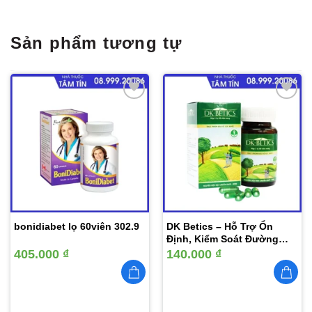
Sản phẩm tương tự
Thêm
Thêm
vào
vào
yêu
yêu
thích
thích
bonidiabet lọ 60viên 302.9
DK Betics – Hỗ Trợ Ổn
Định, Kiểm Soát Đường
Huyết
405.000
₫
140.000
₫