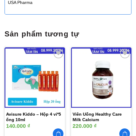
USA Pharma
Sản phẩm tương tự
Thêm
Thêm
vào
vào
yêu
yêu
thích
thích
Avisure Kiddo – Hộp 4 vỉ*5
Viên Uống Healthy Care
ống 10ml
Milk Calcium
140.000
₫
220.000
₫