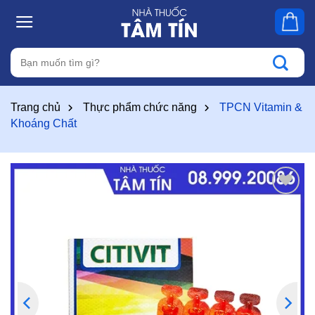
Skip
to
content
Tìm
kiếm:
Trang chủ
Thực phẩm chức năng
TPCN Vitamin &
Khoáng Chất
Thêm
vào
yêu
thích